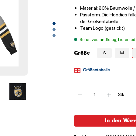
Material: 80% Baumwolle /
Passform: Die Hoodies falle
der Größentabelle
Team Logo (gestickt)
Sofort versandfertig, Lieferzei
Größe
S
M
Größentabelle
Anzahl
Stk
In den War