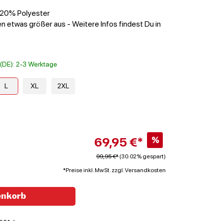
 20% Polyester
n etwas größer aus - Weitere Infos findest Du in
t (DE): 2-3 Werktage
L
XL
2XL
69,95 €*
%
99,95 €*
(30.02% gespart)
*Preise inkl. MwSt. zzgl. Versandkosten
enkorb