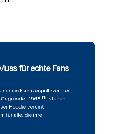
691-L
Muss für echte Fans
s nur ein Kapuzenpullover – er
[1]
L. Gegründet 1966
, stehen
eser Hoodie vereint
für alle, die ihre