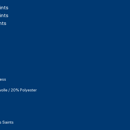
ints
ints
nts
Ness
lle / 20% Polyester
 Saints