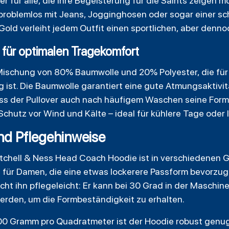
er für alle, die ihre Begeisterung für die Saints zeigen 
ch problemlos mit Jeans, Jogginghosen oder sogar einer s
old verleiht jedem Outfit einen sportlichen, aber denn
 für optimalen Tragekomfort
Mischung von 80% Baumwolle und 20% Polyester, die für
ig ist. Die Baumwolle garantiert eine gute Atmungsaktivi
ass der Pullover auch nach häufigem Waschen seine Form
Schutz vor Wind und Kälte – ideal für kühlere Tage oder
nd Pflegehinweise
tchell & Ness Head Coach Hoodie ist in verschiedenen G
h für Damen, die eine etwas lockerere Passform bevorzug
 ihn pflegeleicht: Er kann bei 30 Grad in der Maschin
werden, um die Formbeständigkeit zu erhalten.
00 Gramm pro Quadratmeter ist der Hoodie robust genug