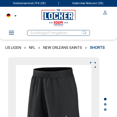
Gratisversand ab 75 € (DE)
Kostenlose Retouren (DE)
US LIGEN
NFL
NEW ORLEANS SAINTS
SHORTS