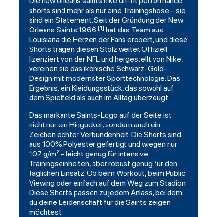
Die
new orleans saints
nike dri-fit performance
shorts sind mehr als nur eine Trainingshose – sie
sind ein Statement. Seit der Gründung der New
[1]
Orleans Saints 1966
hat das Team aus
Louisiana die Herzen der Fans erobert, und diese
Shorts tragen diesen Stolz weiter. Offiziell
lizenziert von der NFL und hergestellt von Nike,
vereinen sie das ikonische
Schwarz
-Gold-
Design mit modernster Sporttechnologie. Das
Ergebnis: ein Kleidungsstück, das sowohl auf
dem Spielfeld als auch im Alltag überzeugt.
Das markante
Saints
-Logo auf der Seite ist
nicht nur ein Hingucker, sondern auch ein
Zeichen echter Verbundenheit. Die Shorts sind
aus 100% Polyester gefertigt und wiegen nur
107 g/m² – leicht genug für intensive
Trainingseinheiten, aber robust genug für den
täglichen Einsatz. Ob beim Workout, beim Public
Viewing oder einfach auf dem Weg zum Stadion:
Diese Shorts passen zu jedem Anlass, bei dem
du deine Leidenschaft für die Saints zeigen
möchtest.