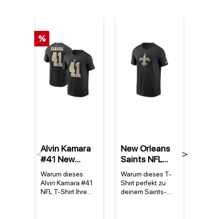
%
Alvin Kamara
New Orleans
New 
Previous
Next
#41 New
Saints NFL
Sain
Orleans Saints
Nike Essential
Nike
Warum dieses
Warum dieses T-
Warum
NFL Nike
Logo T-Shirt
Com
Alvin Kamara #41
Shirt perfekt zu
Shirt 
Player T-Shirt
Schwarz
Per
NFL T-Shirt Ihre
deinem Saints-
echte
Sammlung
Stolz passt Das
ist D
Schwarz
T-Sh
bereichert Das
new orleans saints
orlean
Sch
Alvin Kamara #41
nike essential logo
nike 