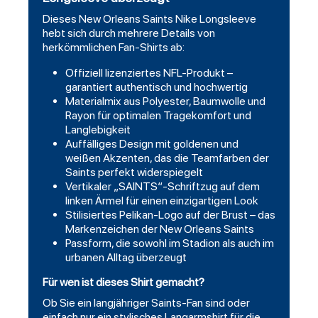
Dieses New Orleans
Saints
Nike Longsleeve
hebt sich durch mehrere Details von
herkömmlichen Fan-Shirts ab:
Offiziell lizenziertes NFL-Produkt –
garantiert authentisch und hochwertig
Materialmix aus Polyester, Baumwolle und
Rayon für optimalen Tragekomfort und
Langlebigkeit
Auffälliges Design mit goldenen und
weißen Akzenten, das die Teamfarben der
Saints perfekt widerspiegelt
Vertikaler „SAINTS“-Schriftzug auf dem
linken Ärmel für einen einzigartigen Look
Stilisiertes Pelikan-Logo auf der Brust – das
Markenzeichen der New Orleans Saints
Passform, die sowohl im Stadion als auch im
urbanen Alltag überzeugt
Für wen ist dieses Shirt gemacht?
Ob Sie ein langjähriger Saints-Fan sind oder
einfach nur ein stylisches Langarmshirt für die