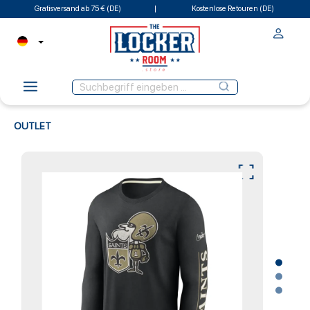
Gratisversand ab 75 € (DE)
Kostenlose Retouren (DE)
OUTLET