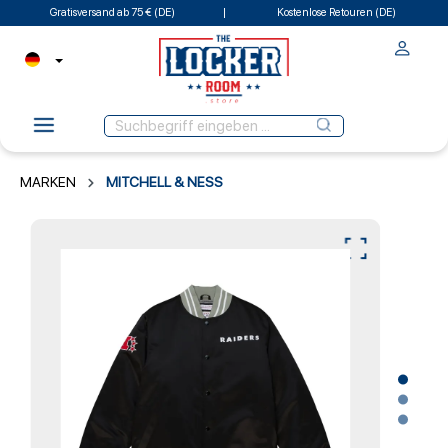
Gratisversand ab 75 € (DE)
Kostenlose Retouren (DE)
MARKEN
MITCHELL & NESS