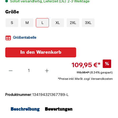
Sofort versandfertig, Lieferzeit (DE): 2-3 Werktage
Größe
S
M
L
XL
2XL
3XL
Größentabelle
In den Warenkorb
109,95 €*
%
Anzahl
119,95 €*
(8.34% gespart)
*Preise inkl. MwSt. zzgl. Versandkosten
Produktnummer:
134194321367789-L
Beschreibung
Bewertungen