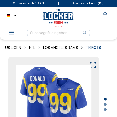
Gratisversand ab 75 € (DE)
Kostenlose Retouren (DE)
US LIGEN
NFL
LOS ANGELES RAMS
TRIKOTS