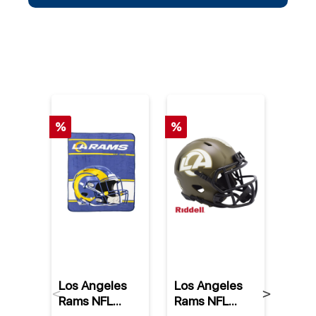
%
%
Los Angeles
Los Angeles
Los 
Previous
Next
Rams NFL
Rams NFL
Ram