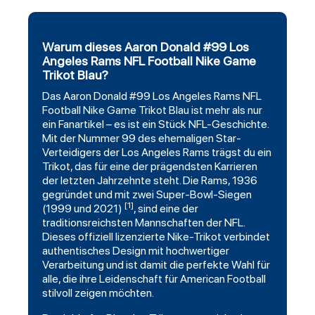
Warum dieses Aaron Donald #99 Los
Angeles Rams NFL Football Nike Game
Trikot Blau?
Das Aaron Donald #99
Los Angeles Rams
NFL
Football
Nike Game Trikot Blau ist mehr als nur
ein Fanartikel – es ist ein Stück NFL-Geschichte.
Mit der Nummer 99 des ehemaligen Star-
Verteidigers der Los Angeles Rams trägst du ein
Trikot, das für eine der prägendsten Karrieren
der letzten Jahrzehnte steht. Die Rams, 1936
gegründet und mit zwei Super-Bowl-Siegen
[1]
(1999 und 2021)
, sind eine der
traditionsreichsten Mannschaften der NFL.
Dieses offiziell lizenzierte Nike-Trikot verbindet
authentisches Design mit hochwertiger
Verarbeitung und ist damit die perfekte Wahl für
alle, die ihre Leidenschaft für American Football
stilvoll zeigen möchten.