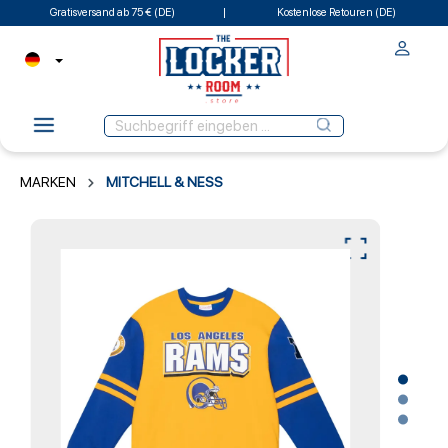
Gratisversand ab 75 € (DE)
Kostenlose Retouren (DE)
MARKEN
MITCHELL & NESS