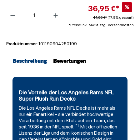
36,95 €*
%
Anzahl
44,95 €*
(17.8% gespart)
*Preise inkl. MwSt. zzgl. Versandkosten
Produktnummer:
101190604250199
Beschreibung
Bewertungen
Die Vorteile der Los Angeles Rams NFL
Super Plush Run Decke
Die
Los Angeles Rams
NFL
Decke
ist mehr als
nur ein Fanartikel – sie verbindet hochwertige
Verarbeitung mit dem Stolz auf ein Team, das
[1]
seit 1936 in der NFL spielt
. Mit der offiziellen
Lizenz der Liga und dem ikonischen Design in
den Vereinsfarben Königsblau und Gold wird