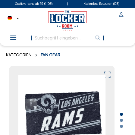
Gratisversand ab 75 € (DE)
Kostenlose Retouren (DE)
KATEGORIEN
FAN GEAR