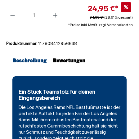
24,95 €*
%
Anzahl
34,95 €*
(28.61% gespart)
*Preise inkl. MwSt. zzgl. Versandkosten
Produktnummer:
117808412956638
Beschreibung
Bewertungen
Ein Stück Teamstolz für deinen
Eingangsbereich
Die
Los Angeles Rams
NFL Bastfußmatte ist der
perfekte Auftakt für jeden Fan der Los Angeles
Rams. Mit ihrem robusten Bastmaterial und der
rutschfesten Gummibeschichtung hält sie nicht
nur Schmutz und Feuchtigkeit zuverlässig
zurück, sondern zeigt auch stolz die