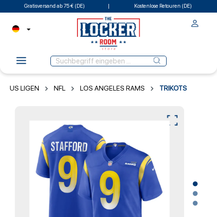
Gratisversand ab 75 € (DE)
Kostenlose Retouren (DE)
US LIGEN
NFL
LOS ANGELES RAMS
TRIKOTS