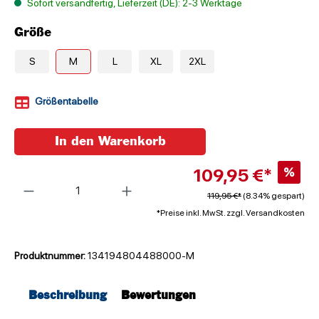
Sofort versandfertig, Lieferzeit (DE): 2-3 Werktage
Größe
S
M
L
XL
2XL
Größentabelle
In den Warenkorb
109,95 €*
%
Anzahl
119,95 €*
(8.34% gespart)
*Preise inkl. MwSt. zzgl. Versandkosten
Produktnummer:
134194804488000-M
Beschreibung
Bewertungen