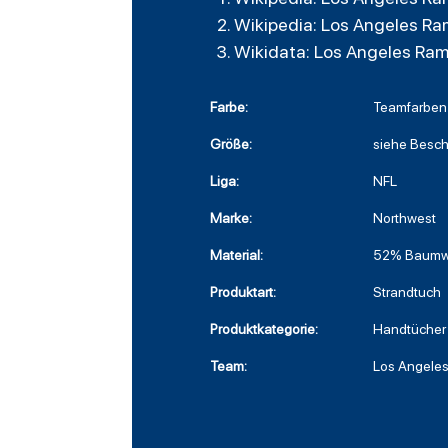
Wikipedia: Los Angeles Ra
Wikidata: Los Angeles Ra
Farbe:
Teamfarben
Größe:
siehe Besc
Liga:
NFL
Marke:
Northwest
Material:
52% Baumwo
Produktart:
Strandtuch
Produktkategorie:
Handtücher
Team:
Los Angele