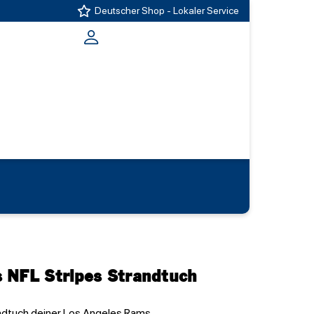
Deutscher Shop - Lokaler Service
 NFL Stripes Strandtuch
dtuch deiner Los Angeles Rams.