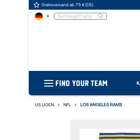
Gratisversand ab 75 € (DE)
FIND YOUR TEAM
K
US LIGEN
NFL
LOS ANGELES RAMS