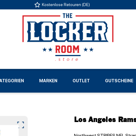
Kostenlose Retouren (DE)
US
ATEGORIEN
MARKEN
OUTLET
GUTSCHEINE
LIGEN
Los Angeles Rams
Northwest STRIPES NFL Stran