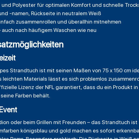
 und Polyester für optimalen Komfort und schnelle Troc
und -namen, Rückseite in neutralem Weiß
einfach zusammenrollen und überallhin mitnehmen
 – auch nach häufigem Waschen wie neu
atzmöglichkeiten
eizeit
pes Strandtuch ist mit seinen Maßen von 75 x 150 cm ide
leichten Materials lässt es sich problemlos zusammenro
izielle Lizenz der NFL garantiert, dass du ein Produkt in
seine Farben behält.
 Event
ion oder beim Grillen mit Freunden – das Strandtuch ist 
mfarben königsblau und gold machen es sofort erkennba
les Rams. Besonders praktisch: Die Rückseite in Weiß s