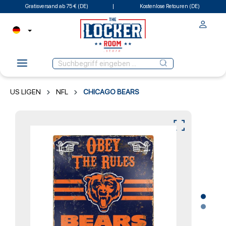
Gratisversand ab 75 € (DE)
Kostenlose Retouren (DE)
US LIGEN
NFL
CHICAGO BEARS