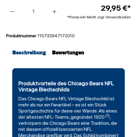
Anzahl
29,95 €*
*Preise inkl. MwSt. zzgl. Versandkosten
Produktnummer:
115733947172010
Beschreibung
Bewertungen
Produktvorteile des Chicago Bears NFL
Vintage Blechschilds
Das
Chicago Bears
NFL
Vintage
Blechschild ist
mehr als nur ein Fanartikel – es ist ein Stück
Sportgeschichte für deine vier Wände. Als eines
[1]
der ältesten NFL-Teams, gegründet 1920
,
verkörpern die Chicago Bears eine Tradition, die
mit diesem offiziell lizenzierten NFL
Merchandise greifbar wird. Das Schild kombiniert