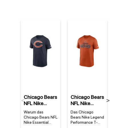
%
Chicago Bears
Chicago Bears
Chic
Previous
Next
NFL Nike
NFL Nike
NFL 
Essential Logo
Legend
2022
Warum das
Das Chicago
Ein S
T-Shirt Navy
Community
Serv
Chicago Bears NFL
Bears Nike Legend
Bears
Performance
Spee
Nike Essential
Performance T-
für de
Logo T-Shirt Navy
Shirt –
Samm