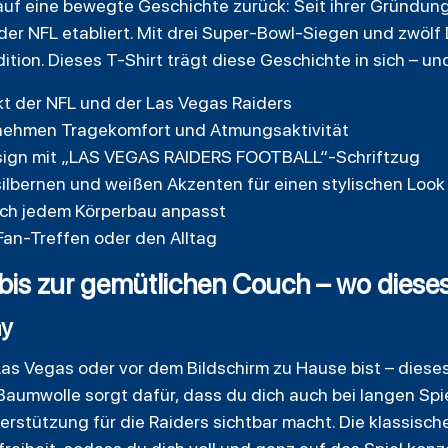
 auf eine bewegte Geschichte zurück: Seit ihrer Gründu
r NFL etabliert. Mit drei Super-Bowl-Siegen und zwölf 
ition. Dieses T-Shirt trägt diese Geschichte in sich – u
ukt der NFL und der Las Vegas Raiders
nehmen Tragekomfort und Atmungsaktivität
ign mit „LAS VEGAS RAIDERS FOOTBALL“-Schriftzug
ilbernen und weißen Akzenten für einen stylischen Look
sich jedem Körperbau anpasst
Fan-Treffen oder den Alltag
is zur gemütlichen Couch – wo dieses 
ay
Las Vegas oder vor dem Bildschirm zu Hause bist – diese
Baumwolle sorgt dafür, dass du dich auch bei langen Sp
rstützung für die Raiders sichtbar macht. Die klassisch