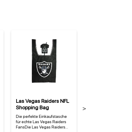
Las Vegas Raiders NFL
Las Vegas Raiders
Shopping Bag
Vintage Blechschi
Next
Die perfekte Einkaufstasche
Warum dieses Las Veg
für echte Las Vegas Raiders
Raiders NFL Vintage
FansDie Las Vegas Raiders
Blechschild perfekt für 