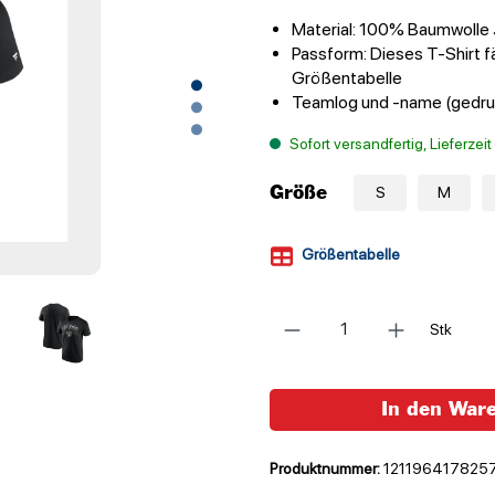
Material: 100% Baumwolle
Passform: Dieses T-Shirt fä
Größentabelle
Teamlog und -name (gedru
Sofort versandfertig, Lieferzei
Größe
S
M
Größentabelle
Anzahl
Stk
In den War
Produktnummer:
121196417825