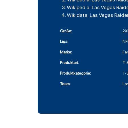
Wikipedia: Las Vegas Raid
Wikidata: Las Vegas Raide
Größe:
2X
Liga:
NF
Marke:
Fa
Produktart:
T-S
Produktkategorie:
T-S
Team:
La