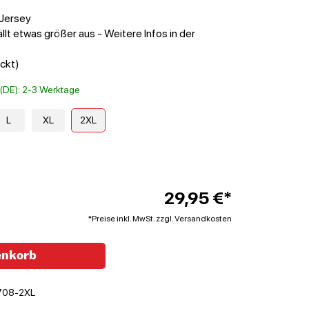
 Jersey
llt etwas größer aus - Weitere Infos in der
ckt)
t (DE): 2-3 Werktage
L
XL
2XL
29,95 €*
*Preise inkl. MwSt. zzgl. Versandkosten
enkorb
708-2XL