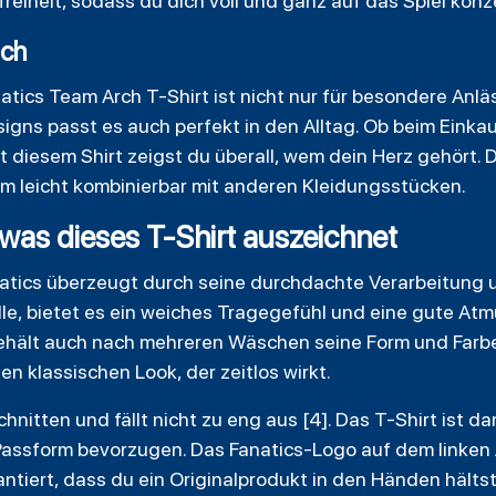
iheit, sodass du dich voll und ganz auf das Spiel konz
sch
atics Team Arch T-Shirt ist nicht nur für besondere Anl
igns passt es auch perfekt in den Alltag. Ob beim Einkau
t diesem Shirt zeigst du überall, wem dein Herz gehört.
m leicht kombinierbar mit anderen Kleidungsstücken.
 was dieses T-Shirt auszeichnet
atics überzeugt durch seine durchdachte Verarbeitung 
e, bietet es ein weiches Tragegefühl und eine gute Atmu
 behält auch nach mehreren Wäschen seine Form und Farb
en klassischen Look, der zeitlos wirkt.
nitten und fällt nicht zu eng aus [4]. Das T-Shirt ist dami
Passform bevorzugen. Das Fanatics-Logo auf dem linken 
antiert, dass du ein Originalprodukt in den Händen hältst