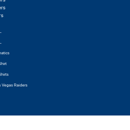
ers
rs
L
L
natics
hirt
hirts
s Vegas Raiders