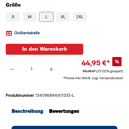
Größe
S
M
L
XL
2XL
Größentabelle
In den Warenkorb
44,95 €*
%
Anzahl
59,95 €*
(25.02% gespart)
*Preise inkl. MwSt. zzgl. Versandkosten
Produktnummer:
134196894411333-L
Beschreibung
Bewertungen