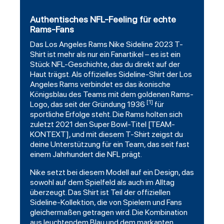
Authentisches NFL-Feeling für echte
Rams-Fans
Das
Los Angeles Rams
Nike Sideline 2023 T-
Shirt ist mehr als nur ein Fanartikel – es ist ein
Stück NFL-Geschichte, das du direkt auf der
Haut trägst. Als offizielles Sideline-Shirt der Los
Angeles Rams verbindet es das ikonische
Königsblau des Teams mit dem goldenen Rams-
[1]
Logo, das seit der Gründung 1936
für
sportliche Erfolge steht. Die Rams holten sich
zuletzt 2021 den Super Bowl-Titel [TEAM-
KONTEXT], und mit diesem T-Shirt zeigst du
deine Unterstützung für ein Team, das seit fast
einem Jahrhundert die NFL prägt.
Nike setzt bei diesem Modell auf ein Design, das
sowohl auf dem Spielfeld als auch im Alltag
überzeugt. Das Shirt ist Teil der offiziellen
Sideline-Kollektion, die von Spielern und Fans
gleichermaßen getragen wird. Die Kombination
aus leuchtendem Blau und dem markanten