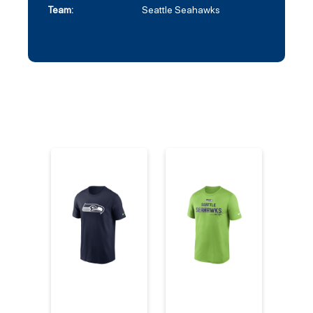
Team:
Seattle Seahawks
%