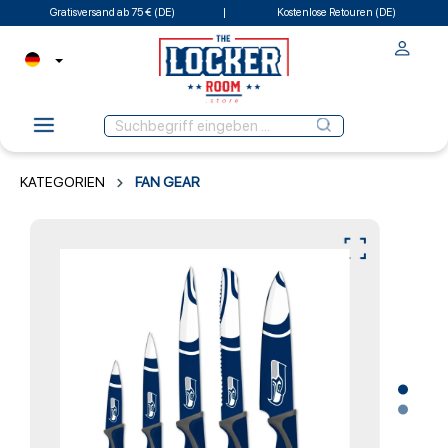
Gratisversand ab 75 € (DE)
Kostenlose Retouren (DE)
KATEGORIEN
FAN GEAR