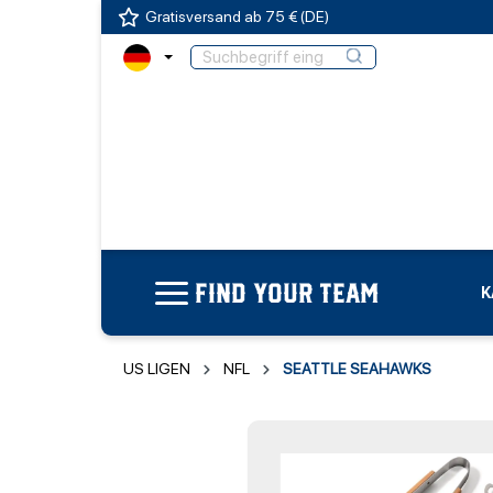
Gratisversand ab 75 € (DE)
FIND YOUR TEAM
K
US LIGEN
NFL
SEATTLE SEAHAWKS