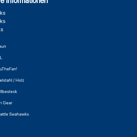
e Informationen
wks
wks
ks
aun
L
uTheFan!
elstahl / Holz
illbesteck
n Gear
attle Seahawks