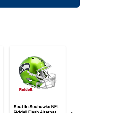
Seattle Seahawks NFL
Seattle Seahawks
Riddell Flash Alternate
Campaign Fleece