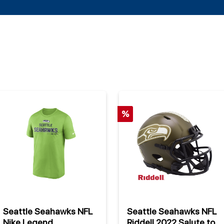
%
Seattle Seahawks NFL
Seattle Seahawks NFL
Nike Legend
Riddell 2022 Salute to