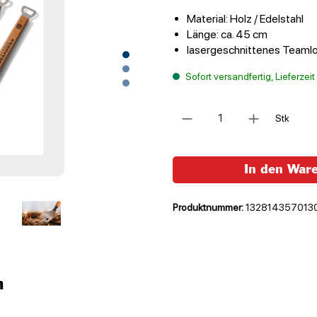
Material: Holz / Edelstahl
Länge: ca. 45 cm
lasergeschnittenes Teaml
Sofort versandfertig, Lieferzei
Anzahl
Stk
In den War
Produktnummer:
132814357013
n