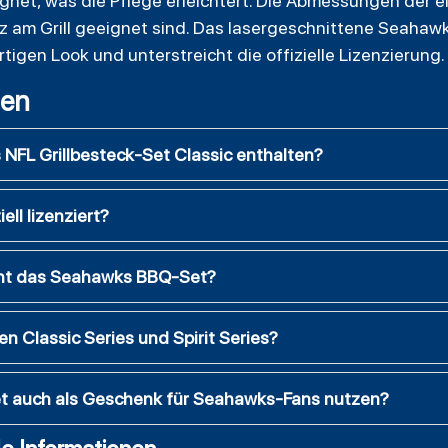
net, was die Pflege erleichtert. Die Abmessungen der ei
tz am Grill geeignet sind. Das lasergeschnittene Seahaw
tigen Look und unterstreicht die offizielle Lizenzierung.
gen
 NFL Grillbesteck-Set Classic enthalten?
ell lizenziert?
eht das Seahawks BBQ-Set?
n Classic Series und Spirit Series?
et auch als Geschenk für Seahawks-Fans nutzen?