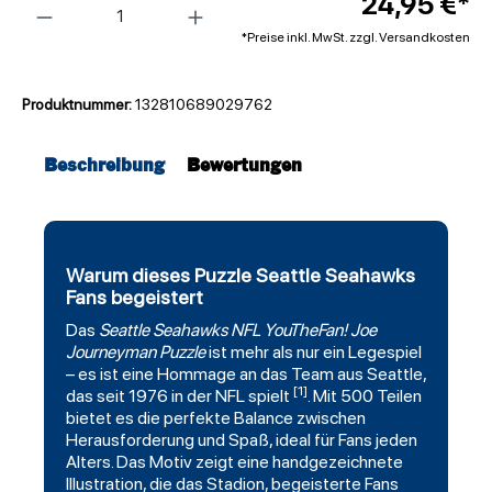
24,95 €*
*Preise inkl. MwSt. zzgl. Versandkosten
Produktnummer:
132810689029762
Beschreibung
Bewertungen
Warum dieses Puzzle Seattle Seahawks
Fans begeistert
Das
Seattle Seahawks
NFL
YouTheFan
! Joe
Journeyman Puzzle
ist mehr als nur ein Legespiel
– es ist eine Hommage an das Team aus Seattle,
[1]
das seit 1976 in der NFL spielt
. Mit 500 Teilen
bietet es die perfekte Balance zwischen
Herausforderung und Spaß, ideal für Fans jeden
Alters. Das Motiv zeigt eine handgezeichnete
Illustration, die das Stadion, begeisterte Fans