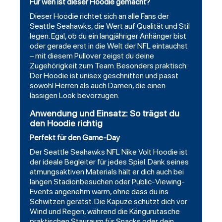
Für wen ist dieser Hoodie gemacht?
Dieser Hoodie richtet sich an alle Fans der
Seattle Seahawks, die Wert auf Qualität und Stil
legen. Egal, ob du ein langjähriger Anhänger bist
oder gerade erst in die Welt der NFL eintauchst
– mit diesem Pullover zeigst du deine
Zugehörigkeit zum Team. Besonders praktisch:
Der Hoodie ist unisex geschnitten und passt
sowohl Herren als auch Damen, die einen
lässigen Look bevorzugen.
Anwendung und Einsatz: So trägst du
den Hoodie richtig
Perfekt für den Game-Day
Der Seattle Seahawks NFL Nike Volt Hoodie ist
der ideale Begleiter für jedes Spiel. Dank seines
atmungsaktiven Materials hält er dich auch bei
langen Stadionbesuchen oder Public-Viewing-
Events angenehm warm, ohne dass du ins
Schwitzen gerätst. Die Kapuze schützt dich vor
Wind und Regen, während die Kängurutasche
praktischen Stauraum für Snacks oder dein