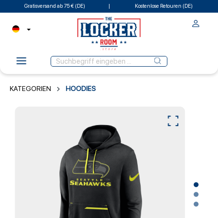
Gratisversand ab 75 € (DE)
Kostenlose Retouren (DE)
KATEGORIEN
HOODIES