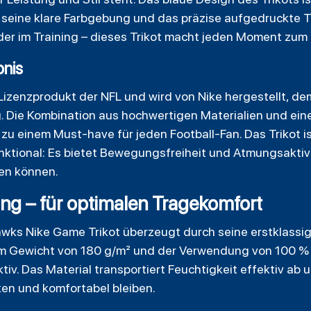
seine klare Farbgebung und das präzise aufgedruckte 
der im Training – dieses Trikot macht jeden Moment zum 
bnis
es Lizenzprodukt der NFL und wird von Nike hergestellt, 
g. Die Kombination aus hochwertigen Materialien und ei
s zu einem Must-have für jeden
Football
-Fan. Das Trikot i
tional: Es bietet Bewegungsfreiheit und Atmungsaktivit
ren können.
ung – für optimalen Tragekomfort
awks Nike Game Trikot überzeugt durch seine erstklassi
m Gewicht von 180 g/m² und der Verwendung von 100 % Po
iv. Das Material transportiert Feuchtigkeit effektiv ab 
cken und komfortabel bleiben.