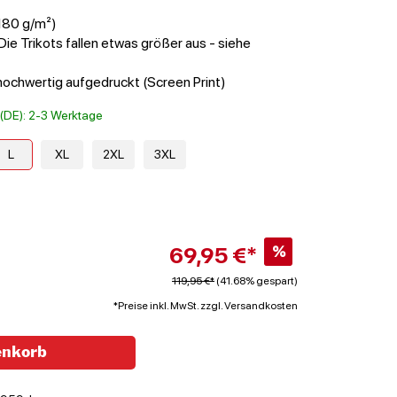
(180 g/m²)
Die Trikots fallen etwas größer aus - siehe
chwertig aufgedruckt (Screen Print)
t (DE): 2-3 Werktage
L
XL
2XL
3XL
69,95 €*
%
119,95 €*
(41.68% gespart)
*Preise inkl. MwSt. zzgl. Versandkosten
enkorb