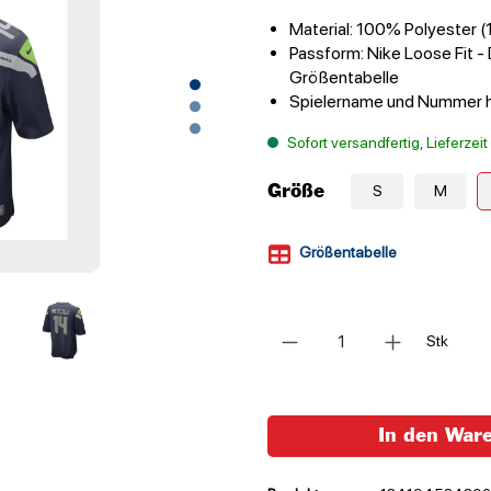
Material: 100% Polyester 
Passform: Nike Loose Fit - 
Größentabelle
Spielername und Nummer ho
Sofort versandfertig, Lieferzei
Größe
S
M
Größentabelle
Anzahl
Stk
In den War