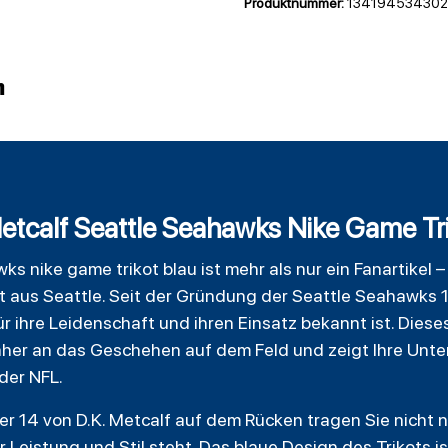
Produktnummer:
134194534302
n
etcalf Seattle Seahawks Nike Game Tri
wks
nike game trikot blau ist mehr als nur ein Fanartikel 
t aus Seattle. Seit der Gründung der Seattle Seahawks 
 ihre Leidenschaft und ihren Einsatz bekannt ist. Diese
äher an das Geschehen auf dem Feld und zeigt Ihre Unte
der NFL.
14 von D.K. Metcalf auf dem Rücken tragen Sie nicht n
r Leistung und Stil steht. Das blaue Design des Trikots 