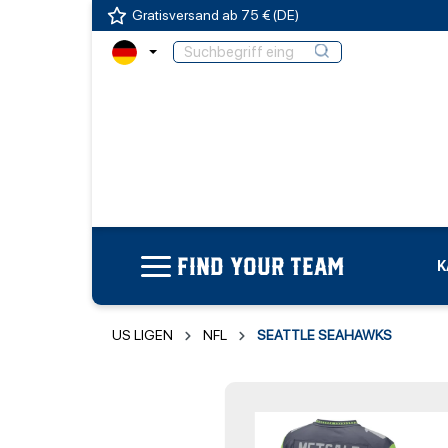
Gratisversand ab 75 € (DE)
FIND YOUR TEAM
K
US LIGEN
NFL
SEATTLE SEAHAWKS