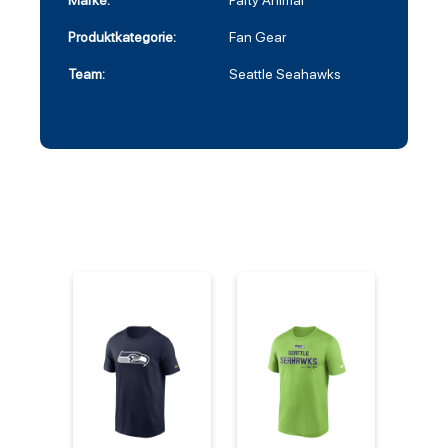
Marke:
Party Animal
Produktkategorie:
Fan Gear
Team:
Seattle Seahawks
%