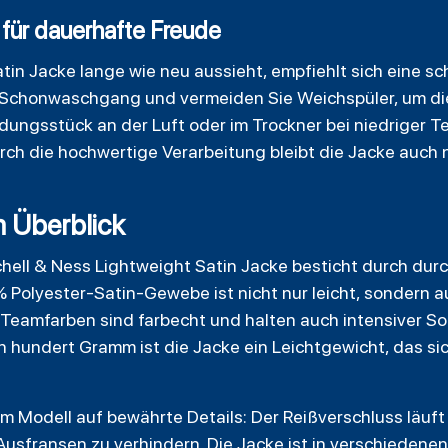
für dauerhafte Freude
tin Jacke lange wie neu aussieht, empfiehlt sich eine 
m Schonwaschgang und vermeiden Sie Weichspüler, um di
idungsstück an der Luft oder im Trockner bei niedriger T
urch die hochwertige Verarbeitung bleibt die Jacke auch
m Überblick
hell & Ness Lightweight Satin Jacke besticht durch dur
 Polyester-Satin-Gewebe ist nicht nur leicht, sondern au
 Teamfarben sind farbecht und halten auch intensiver S
 hundert Gramm ist die Jacke ein Leichtgewicht, das sic
em Modell auf bewährte Details: Der Reißverschluss läu
 Ausfransen zu verhindern. Die Jacke ist in verschiedene