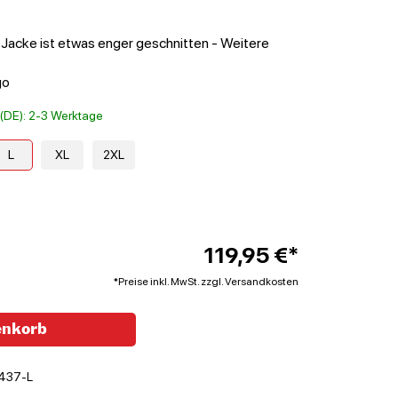
e Jacke ist etwas enger geschnitten - Weitere
go
t (DE): 2-3 Werktage
L
XL
2XL
119,95 €*
*Preise inkl. MwSt. zzgl. Versandkosten
enkorb
437-L