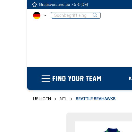
Gratisversand ab 75 € (DE)
FIND YOUR TEAM
K
US LIGEN
NFL
SEATTLE SEAHAWKS