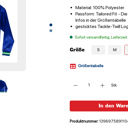
Material: 100% Polyester
Passform: Tailored Fit - Di
Infos in der Größentabelle
gesticktes Tackle-Twill Lo
Sofort versandfertig, Lieferzei
Größe
S
M
Größentabelle
Anzahl
Stk
In den War
Produktnummer:
139697589110