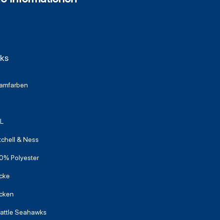
wks
amfarben
L
tchell & Ness
0% Polyester
cke
cken
attle Seahawks