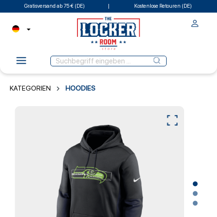
Gratisversand ab 75 € (DE)
Kostenlose Retouren (DE)
KATEGORIEN
HOODIES