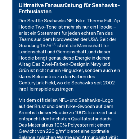
Ultimative Fanausrüstung für Seahawks-
Enthusiasten
Der
Seattle Seahawks
NFL Nike
Therma
Full-Zip
Hoodie
Two-Tone ist mehr als nur ein Hoodie –
er ist ein Statement für jeden echten Fan des
Teams aus dem Nordwesten der USA. Seit der
[1]
Gründung 1976
steht die Mannschaft für
Leidenschaft und Gemeinschaft, und dieser
Hoodie bringt genau diese Energie in deinen
Alltag. Das Zwei-Farben-Design in Navy und
Grün ist nicht nur ein Hingucker, sondern auch ein
klares Bekenntnis zu den Farben des
CenturyLink Field, wo die Seahawks seit 2002
ihre Heimspiele austragen.
Mit dem offiziellen NFL- und Seahawks-Logo
auf der Brust und dem Nike-Swoosh auf dem
Ärmel ist dieser Hoodie zu 100% lizenziert und
entspricht den höchsten Qualitätsstandards.
Das Material aus 100% Polyester mit einem
Gewicht von 220 g/m² bietet eine optimale
Balance zwischen Wärme und Atmungsaktivität.