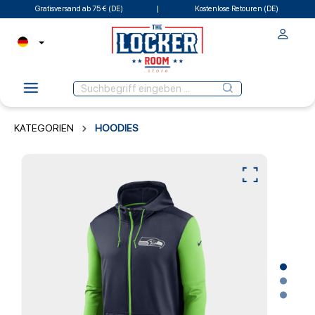
Gratisversand ab 75 € (DE)
Kostenlose Retouren (DE)
KATEGORIEN
HOODIES