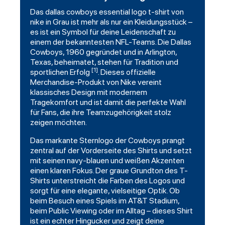
Das
dallas cowboys
essential logo t-shirt von
nike in Grau ist mehr als nur ein Kleidungsstück –
es ist ein Symbol für deine Leidenschaft zu
einem der bekanntesten NFL-Teams. Die Dallas
Cowboys, 1960 gegründet und in Arlington,
Texas, beheimatet, stehen für Tradition und
[1]
sportlichen Erfolg
. Dieses offizielle
Merchandise-Produkt von Nike vereint
klassisches Design mit modernem
Tragekomfort und ist damit die perfekte Wahl
für Fans, die ihre Teamzugehörigkeit stolz
zeigen möchten.
Das markante Sternlogo der Cowboys prangt
zentral auf der Vorderseite des Shirts und setzt
mit seinen navy-blauen und weißen Akzenten
einen klaren Fokus. Der graue Grundton des T-
Shirts unterstreicht die Farben des Logos und
sorgt für eine elegante, vielseitige Optik. Ob
beim Besuch eines Spiels im AT&T Stadium,
beim Public Viewing oder im Alltag – dieses Shirt
ist ein echter Hingucker und zeigt deine