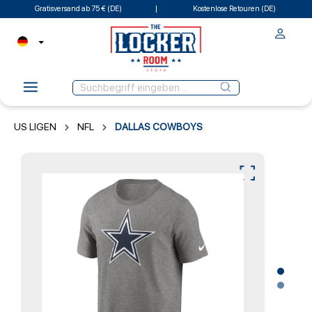
Gratisversand ab 75 € (DE)
Kostenlose Retouren (DE)
US LIGEN
NFL
DALLAS COWBOYS