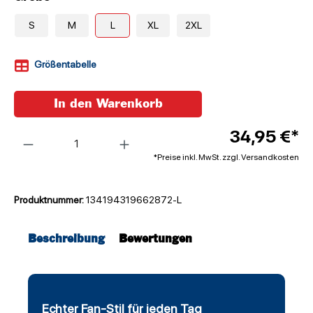
S
M
L
XL
2XL
Größentabelle
In den Warenkorb
Anzahl
34,95 €*
*Preise inkl. MwSt. zzgl. Versandkosten
Produktnummer:
134194319662872-L
Beschreibung
Bewertungen
Echter Fan-Stil für jeden Tag