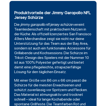
Produktvorteile der Jimmy Garopollo NFL
Jersey Schürze
Die
jimmy garopollo nfl jersey schürze
vereint
Teamleidenschaft mit praktischem Nutzen in
der Küche. Als offiziell lizenziertes
San Francisco
49ers
Merchandise zeigt sie nicht nur deine
Unterstützung für das Team aus der Bay Area,
sondern ist auch ein funktionales Accessoire für
Grillabende und Kochsessions. Die Schürze im
Trikot-Design des Spielers mit der Nummer 10
ist aus 100% Polyester gefertigt und bietet
damit eine pflegeleichte, strapazierfähige
Lösung für den täglichen Einsatz.
Mit einer Größe von 86 cm x 66 cm passt die
Schürze für die meisten Erwachsenen und
schützt zuverlässig vor Spritzern und Flecken.
Das Material ist atmungsaktiv und trocknet
schnell – ideal für lange Kochabende oder
spontane Grillfeste. Die Teamfarben Rot und