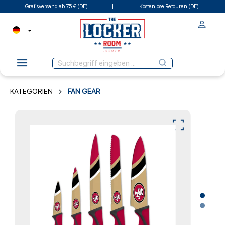
Gratisversand ab 75 € (DE)
Kostenlose Retouren (DE)
KATEGORIEN
FAN GEAR