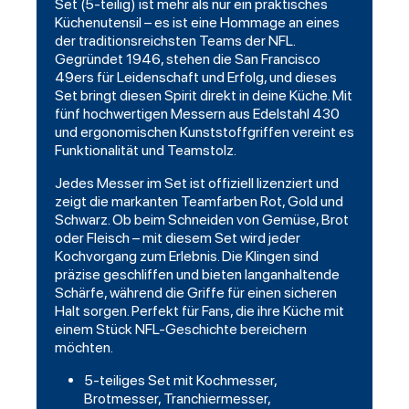
Set (5-teilig) ist mehr als nur ein praktisches
Küchenutensil – es ist eine Hommage an eines
der traditionsreichsten Teams der NFL.
Gegründet 1946, stehen die San Francisco
49ers für Leidenschaft und Erfolg, und dieses
Set bringt diesen Spirit direkt in deine Küche. Mit
fünf hochwertigen Messern aus Edelstahl 430
und ergonomischen Kunststoffgriffen vereint es
Funktionalität und Teamstolz.
Jedes Messer im Set ist offiziell lizenziert und
zeigt die markanten Teamfarben Rot, Gold und
Schwarz
. Ob beim Schneiden von Gemüse, Brot
oder Fleisch – mit diesem Set wird jeder
Kochvorgang zum Erlebnis. Die Klingen sind
präzise geschliffen und bieten langanhaltende
Schärfe, während die Griffe für einen sicheren
Halt sorgen. Perfekt für Fans, die ihre Küche mit
einem Stück NFL-Geschichte bereichern
möchten.
5-teiliges Set mit Kochmesser,
Brotmesser, Tranchiermesser,