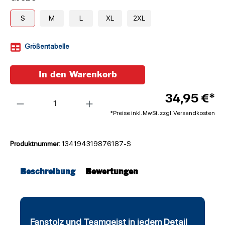
S
M
L
XL
2XL
Größentabelle
In den Warenkorb
Anzahl
34,95 €*
*Preise inkl. MwSt. zzgl. Versandkosten
Produktnummer:
134194319876187-S
Beschreibung
Bewertungen
Fanstolz und Teamgeist in jedem Detail