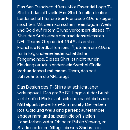
Das
San Francisco 49ers
Nike
Essential
Logo T-
Shirt ist das offizielle Fan-Shirt für alle, die ihre
Leidenschaft für die San Francisco 49ers zeigen
möchten. Mit dem ikonischen Teamlogo in Weiß
und Gold auf rotem Grund verkörpert dieses T-
Shirt den Stolz eines der traditionsreichsten
NFL-Teams. Gegründet 1946 als erstes
[1]
Franchise Nordkaliforniens
, stehen die 49ers
für Erfolg und eine leidenschaftliche
Fangemeinde. Dieses Shirt ist nicht nur ein
Kleidungsstück, sondern ein Symbol für die
Verbundenheit mit einem Team, das seit
Jahrzehnten die NFL prägt.
Das Design des
T-Shirts
ist schlicht, aber
wirkungsvoll: Das große SF-Logo auf der Brust
zieht sofort Blicke auf sich und macht dich zum
Mittelpunkt jeder Fan-Community. Die Farben
Rot, Gold und Weiß sind perfekt aufeinander
abgestimmt und spiegeln die offiziellen
Teamfarben wider. Ob beim Public Viewing, im
Stadion oder im Alltag – dieses Shirt ist ein