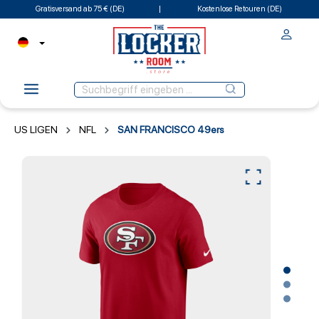
Gratisversand ab 75 € (DE)
Kostenlose Retouren (DE)
US LIGEN
NFL
SAN FRANCISCO 49ers