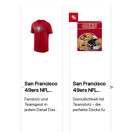
%
%
San Francisco
San Francisco
San 
Previous
Next
49ers NFL
49ers NFL
49er
Nike Essential
Super Plush
Supe
Fanstolz und
Gemütlichkeit mit
Warum
Logo T-Shirt
Run Decke
Run
Teamgeist in
Teamstolz – die
Franc
Rot
jedem Detail Das
perfekte Decke für
NFL D
San Francisco
49ers-Fans Die
Muss 
49ers Nike
San Francisco
istDi
Essential Logo T-
49ers NFL Super
Franc
Shirt ist das
Plush Run Decke
NFL S