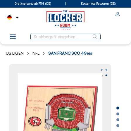
Gratisversand ab 75 € (DE)
Kostenlose Retouren (DE)
US LIGEN
NFL
SAN FRANCISCO 49ers