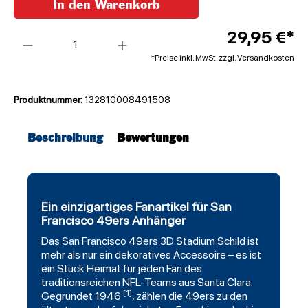
In den Warenkorb
Anzahl
29,95 €*
*Preise inkl. MwSt. zzgl. Versandkosten
Produktnummer:
132810008491508
Beschreibung
Bewertungen
Ein einzigartiges Fanartikel für San
Francisco 49ers Anhänger
Das
San Francisco 49ers
3D Stadium Schild ist
mehr als nur ein dekoratives Accessoire – es ist
ein Stück Heimat für jeden Fan des
traditionsreichen NFL-Teams aus Santa Clara.
[1]
Gegründet 1946
, zählen die 49ers zu den