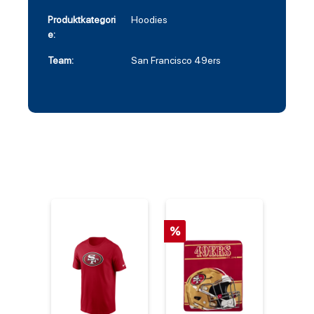
Produktkategori
Hoodies
e:
Team:
San Francisco 49ers
%
%