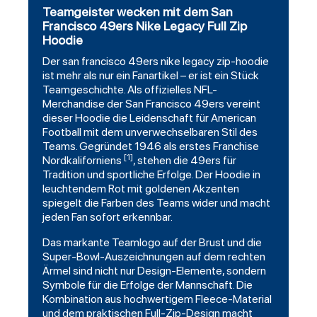
Teamgeister wecken mit dem San
Francisco 49ers Nike Legacy Full Zip
Hoodie
Der
san francisco 49ers
nike legacy zip-hoodie
ist mehr als nur ein
Fanartikel
– er ist ein Stück
Teamgeschichte. Als offizielles NFL-
Merchandise der San Francisco 49ers vereint
dieser Hoodie die Leidenschaft für American
Football mit dem unverwechselbaren Stil des
Teams. Gegründet 1946 als erstes Franchise
[1]
Nordkaliforniens
, stehen die 49ers für
Tradition und sportliche Erfolge. Der Hoodie in
leuchtendem Rot mit goldenen Akzenten
spiegelt die Farben des Teams wider und macht
jeden Fan sofort erkennbar.
Das markante Teamlogo auf der Brust und die
Super-Bowl-Auszeichnungen auf dem rechten
Ärmel sind nicht nur Design-Elemente, sondern
Symbole für die Erfolge der Mannschaft. Die
Kombination aus hochwertigem Fleece-Material
und dem praktischen Full-Zip-Design macht