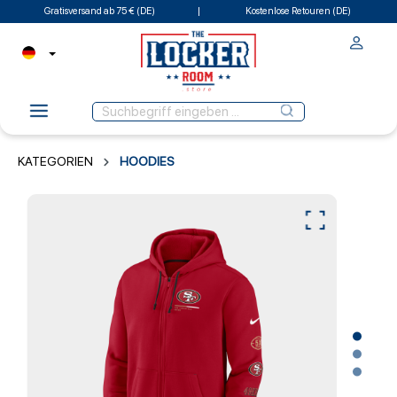
Gratisversand ab 75 € (DE)
Kostenlose Retouren (DE)
KATEGORIEN
HOODIES