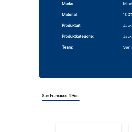
Marke:
Mitc
Material:
100%
Produktart:
Jack
Produktkategorie:
Jack
Team:
San 
San Francisco 49ers