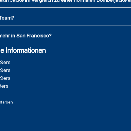
-Team?
mehr in San Francisco?
e Informationen
49ers
49ers
49ers
9ers
farben