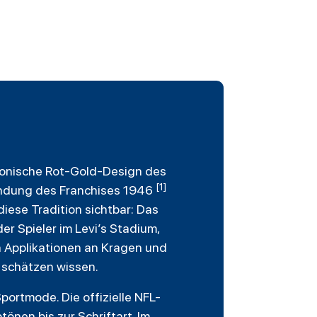
konische Rot-Gold-Design des
[1]
ründung des Franchises 1946
iese Tradition sichtbar: Das
er Spieler im Levi’s Stadium,
n Applikationen an Kragen und
u schätzen wissen.
portmode. Die offizielle NFL-
önen bis zur Schriftart. Im