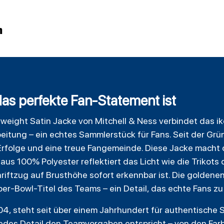
n
as perfekte Fan-Statement ist
weight
Satin
Jacke von Mitchell & Ness verbindet das i
eitung – ein echtes Sammlerstück für Fans. Seit der G
Erfolge und eine treue Fangemeinde. Diese Jacke macht d
us 100% Polyester reflektiert das Licht wie die
Trikots
d
ftzug auf Brusthöhe sofort erkennbar ist. Die goldene
per-Bowl-Titel des Teams – ein Detail, das echte Fans z
4, steht seit über einem Jahrhundert für authentische S
jedes Detail den Teamvorgaben entspricht – von den Farbt