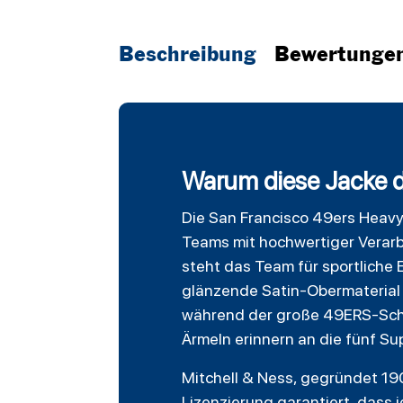
Beschreibung
Bewertunge
Warum diese Jacke d
Die
San Francisco 49ers
Heavy
Teams mit hochwertiger Verarb
steht das Team für sportliche 
glänzende Satin-Obermaterial a
während der große 49ERS-Schri
Ärmeln erinnern an die fünf Su
Mitchell & Ness, gegründet 190
Lizenzierung garantiert, dass 