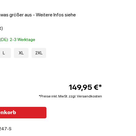
twas größer aus - Weitere Infos siehe
t)
t (DE): 2-3 Werktage
L
XL
2XL
149,95 €*
*Preise inkl. MwSt. zzgl. Versandkosten
enkorb
247-S