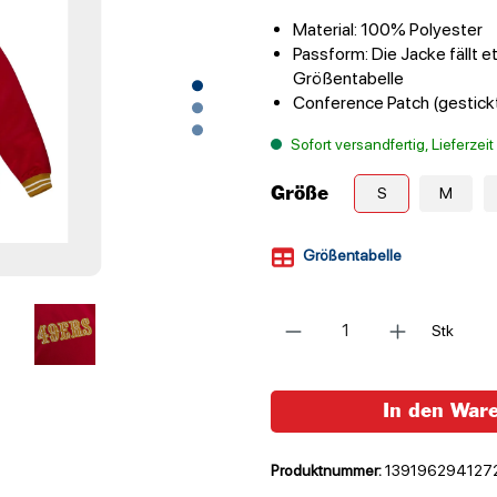
Material: 100% Polyester
Passform: Die Jacke fällt e
Größentabelle
Conference Patch (gestick
Sofort versandfertig, Lieferzei
Größe
S
M
Größentabelle
Anzahl
Stk
In den War
Produktnummer:
139196294127