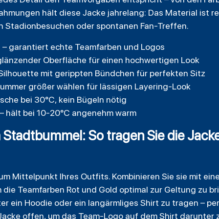
mungen hält diese Jacke jahrelang: Das Material ist re
en Stadionbesuchen oder spontanen Fan-Treffen.
g – garantiert echte Teamfarben und Logos
glänzender Oberfläche für einen hochwertigen Look
ilhouette mit gerippten Bündchen für perfekten Sitz
ummer größer wählen für lässigen Layering-Look
sche bei 30°C, kein Bügeln nötig
 – hält bei 10-20°C angenehm warm
Stadtbummel: So tragen Sie die Jacke 
um Mittelpunkt Ihres Outfits. Kombinieren Sie sie mit ei
die Teamfarben Rot und Gold optimal zur Geltung zu brin
er ein Hoodie oder ein langärmliges Shirt zu tragen – pe
 Jacke offen, um das Team-Logo auf dem Shirt darunter z