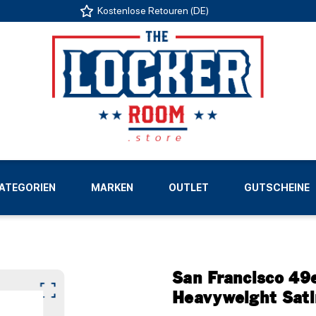
Kostenlose Retouren (DE)
US
ATEGORIEN
MARKEN
OUTLET
GUTSCHEINE
LIGEN
San Francisco 49
Heavyweight Sati