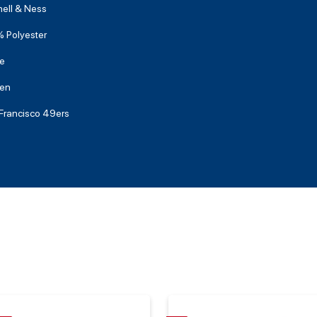
hell & Ness
 Polyester
e
en
Francisco 49ers