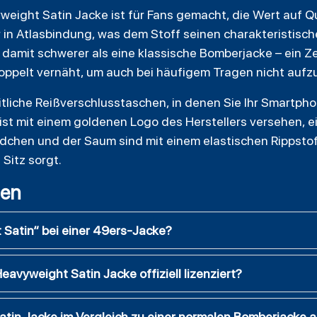
eight Satin Jacke ist für Fans gemacht, die Wert auf Qu
in Atlasbindung, was dem Stoff seinen charakteristische
damit schwerer als eine klassische Bomberjacke – ein Ze
oppelt vernäht, um auch bei häufigem Tragen nicht aufz
itliche Reißverschlusstaschen, in denen Sie Ihr Smartpho
st mit einem goldenen Logo des Herstellers versehen, e
dchen und der Saum sind mit einem elastischen Rippstoff
Sitz sorgt.
gen
Satin“ bei einer 49ers-Jacke?
eavyweight Satin Jacke offiziell lizenziert?
Satin Jacke im Vergleich zu einer normalen Bomberjacke 