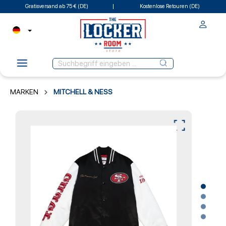
Gratisversand ab 75 € (DE)
Kostenlose Retouren (DE)
MARKEN
MITCHELL & NESS