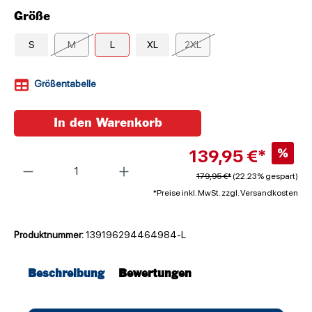
Größe
S
M
L
XL
2XL
Größentabelle
In den Warenkorb
139,95 €*
%
Anzahl
179,95 €*
(22.23% gespart)
*Preise inkl. MwSt. zzgl. Versandkosten
Produktnummer:
139196294464984-L
Beschreibung
Bewertungen