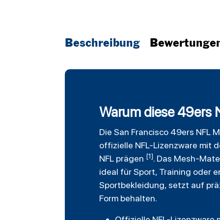
Beschreibung
Bewertunge
Warum diese 49ers N
Die
San Francisco 49ers
NFL
M
offizielle NFL-Lizenzware mit 
[1]
NFL prägen
. Das Mesh-Mater
ideal für Sport, Training oder 
Sportbekleidung, setzt auf pr
Form behalten.
Offizielle NFL-Lizenzware