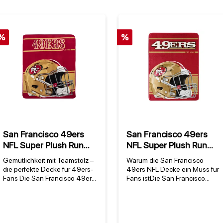
%
%
San Francisco 49ers
San Francisco 49ers
NFL Super Plush Run
NFL Super Plush Run
Decke
Decke
Gemütlichkeit mit Teamstolz –
Warum die San Francisco
die perfekte Decke für 49ers-
49ers NFL Decke ein Muss für
Fans Die San Francisco 49ers
Fans istDie San Francisco
NFL Super Plush Run Decke
49ers NFL Super Plush Run
vereint flauschigen Komfort mit
Decke vereint Teamstolz mit
dem unverkennbaren Design
höchstem Komfort – ideal für
eines der traditionsreichsten
alle, die ihre Leidenschaft für