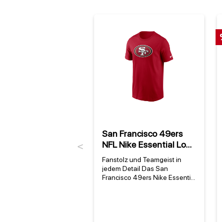
San Francisco 49ers
NFL Nike Essential Logo
Previous
T-Shirt Rot
Fanstolz und Teamgeist in
jedem Detail Das San
Francisco 49ers Nike Essential
Logo T-Shirt ist das offizielle
Fan-Shirt für alle, die ihre
Leidenschaft für die San
Francisco 49ers zeigen