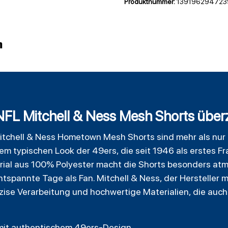
Produktnummer:
139196294723
n
FL Mitchell & Ness Mesh Shorts übe
itchell
& Ness Hometown Mesh Shorts sind mehr als nur ei
dem typischen Look der 49ers, die seit 1946 als erstes Fr
ial aus 100% Polyester macht die Shorts besonders atm
entspannte Tage als Fan. Mitchell & Ness, der Hersteller 
äzise Verarbeitung und hochwertige Materialien, die auc
 mit authentischem 49ers-Design