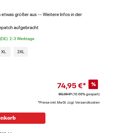
 etwas größer aus -- Weitere Infos in der
epatch aufgebracht
t (DE): 2-3 Werktage
XL
2XL
74,95 €*
%
89,95 €*
(16.68% gespart)
*Preise inkl. MwSt. zzgl. Versandkosten
enkorb