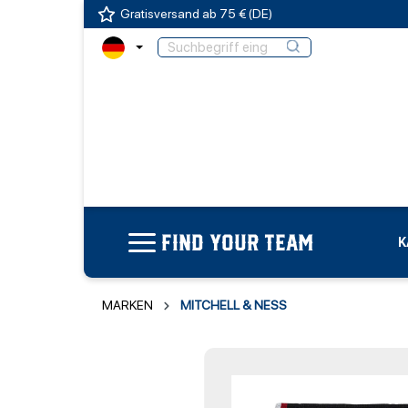
Gratisversand ab 75 € (DE)
FIND YOUR TEAM
K
MARKEN
MITCHELL & NESS