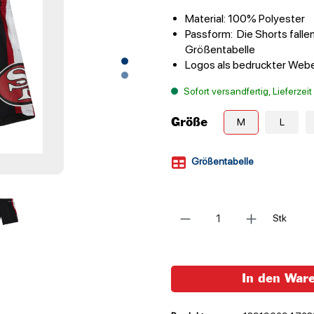
Material: 100% Polyester
Passform: Die Shorts fallen
Größentabelle
Logos als bedruckter Web
Sofort versandfertig, Lieferzei
Größe
M
L
Größentabelle
Anzahl
Stk
In den War