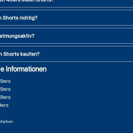
 Shorts richtig?
 atmungsaktiv?
h Shorts kaufen?
e Informationen
49ers
49ers
49ers
9ers
farben