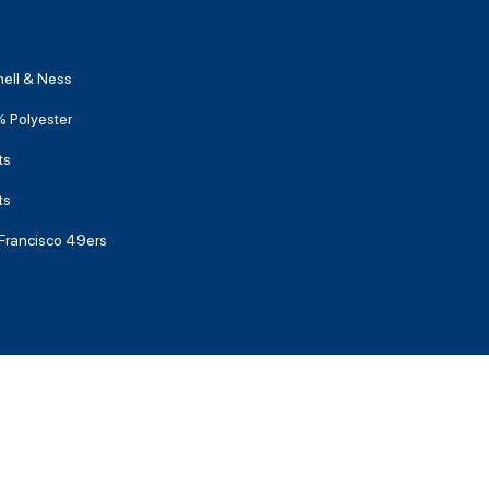
hell & Ness
 Polyester
ts
ts
Francisco 49ers