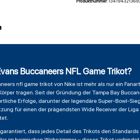
Produktnummer:
134194321369
n
Evans Buccaneers NFL Game Trikot?
aneers
nfl game trikot von Nike ist mehr als nur ein Fanart
Körper tragen. Seit der Gründung der
Tampa Bay Buccan
tliche Erfolge, darunter der
legendäre
Super-Bowl-Sieg 
ützung für einen der prägendsten Wide Receiver der Liga 
tet.
 garantiert, dass jedes Detail des Trikots den Standards 
der im heimischen Wohnzimmer – dieses Trikot verbindet 