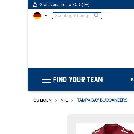
Gratisversand ab 75 € (DE)
FIND YOUR TEAM
K
US LIGEN
NFL
TAMPA BAY BUCCANEERS