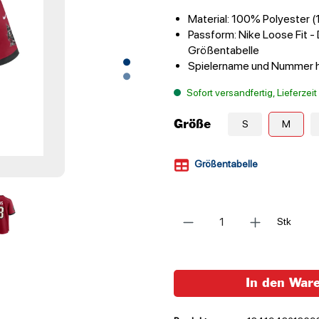
Material: 100% Polyester 
Passform: Nike Loose Fit - 
Größentabelle
Spielername und Nummer ho
Sofort versandfertig, Lieferzei
Größe
S
M
Größentabelle
Anzahl
Stk
In den War