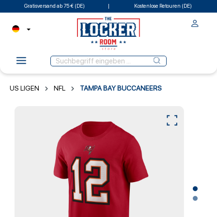
Gratisversand ab 75 € (DE)
Kostenlose Retouren (DE)
US LIGEN
NFL
TAMPA BAY BUCCANEERS