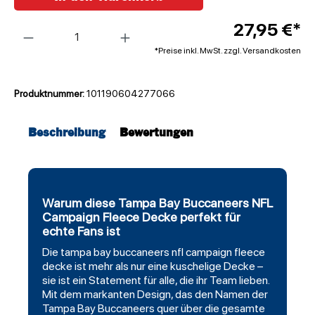
Anzahl
27,95 €*
*Preise inkl. MwSt. zzgl. Versandkosten
Produktnummer:
101190604277066
Beschreibung
Bewertungen
Warum diese Tampa Bay Buccaneers NFL
Campaign Fleece Decke perfekt für
echte Fans ist
Die
tampa bay buccaneers
nfl campaign
fleece
decke ist mehr als nur eine kuschelige Decke –
sie ist ein Statement für alle, die ihr Team lieben.
Mit dem markanten Design, das den Namen der
Tampa Bay Buccaneers quer über die gesamte