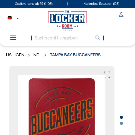
Gratisversand ab 75 € (DE)
Kostenlose Retouren (DE)
US LIGEN
NFL
TAMPA BAY BUCCANEERS