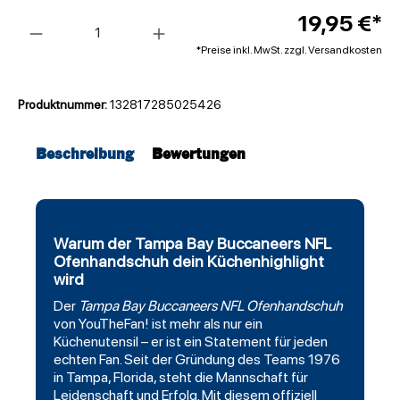
Anzahl
19,95 €*
*Preise inkl. MwSt. zzgl. Versandkosten
Produktnummer:
132817285025426
Beschreibung
Bewertungen
Warum der Tampa Bay Buccaneers NFL
Ofenhandschuh dein Küchenhighlight
wird
Der
Tampa Bay Buccaneers
NFL Ofenhandschuh
von YouTheFan! ist mehr als nur ein
Küchenutensil – er ist ein Statement für jeden
echten Fan. Seit der Gründung des Teams 1976
in Tampa, Florida, steht die Mannschaft für
Leidenschaft und Erfolg. Mit diesem offiziell