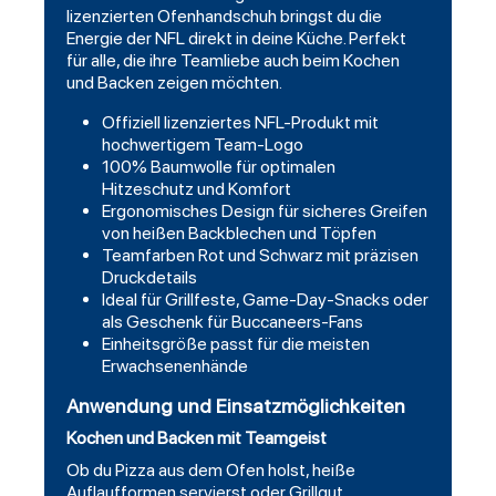
lizenzierten Ofenhandschuh bringst du die
Energie der NFL direkt in deine Küche. Perfekt
für alle, die ihre Teamliebe auch beim Kochen
und Backen zeigen möchten.
Offiziell lizenziertes NFL-Produkt mit
hochwertigem Team-Logo
100% Baumwolle für optimalen
Hitzeschutz und Komfort
Ergonomisches Design für sicheres Greifen
von heißen Backblechen und Töpfen
Teamfarben Rot und Schwarz mit präzisen
Druckdetails
Ideal für Grillfeste, Game-Day-Snacks oder
als Geschenk für Buccaneers-Fans
Einheitsgröße passt für die meisten
Erwachsenenhände
Anwendung und Einsatzmöglichkeiten
Kochen und Backen mit Teamgeist
Ob du Pizza aus dem Ofen holst, heiße
Auflaufformen servierst oder Grillgut