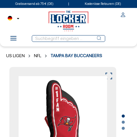
Gratisversand ab 75 € (DE)
Kostenlose Retouren (DE)
US LIGEN
NFL
TAMPA BAY BUCCANEERS