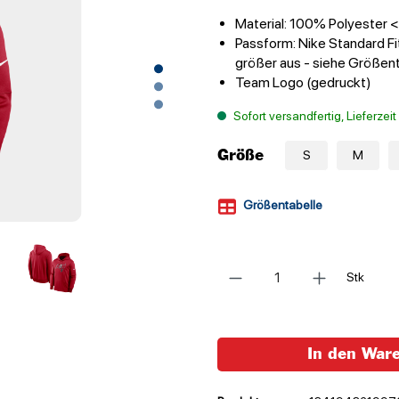
Material: 100% Polyester
Passform: Nike Standard Fit
größer aus - siehe Größen
Team Logo (gedruckt)
Sofort versandfertig, Lieferzei
Größe
S
M
Größentabelle
Anzahl
Stk
In den War