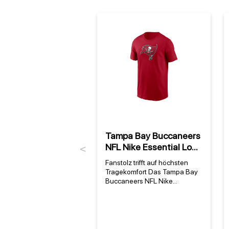
Tampa Bay Buccaneers
NFL Nike Essential Logo
Previous
T-Shirt Rot
Fanstolz trifft auf höchsten
Tragekomfort Das Tampa Bay
Buccaneers NFL Nike
Essential Logo T-Shirt Rot
vereint offizielle Teamfarben
mit dem Komfort eines
hochwertigen Baumwollshirts.
Als offizielles NFL-Produkt von