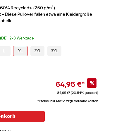
 <60% Recycled> (250 g/m²)
 - Diese Pullover fallen etwa eine Kleidergröße
tabelle
t (DE): 2-3 Werktage
L
XL
2XL
3XL
64,95 €*
%
84,95 €*
(23.54% gespart)
*Preise inkl. MwSt. zzgl. Versandkosten
enkorb