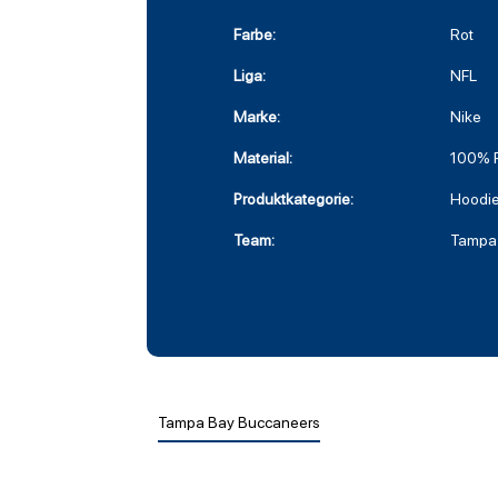
Farbe:
Rot
Liga:
NFL
Marke:
Nike
Material:
100% P
Produktkategorie:
Hoodi
Team:
Tampa
Tampa Bay Buccaneers