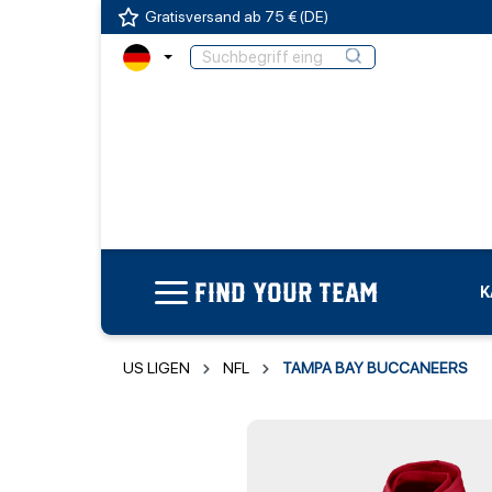
Gratisversand ab 75 € (DE)
FIND YOUR TEAM
K
US LIGEN
NFL
TAMPA BAY BUCCANEERS