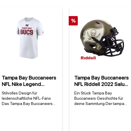
%
Tampa Bay Buccaneers
Tampa Bay Buccaneers
NFL Nike Legend
NFL Riddell 2022 Salute
Community
to Service NFL Speed
Stilvolles Design für
Ein Stück Tampa Bay
Performance T-Shirt
Mini Helm
leidenschaftliche NFL-Fans
Buccaneers Geschichte für
Weiß
Das Tampa Bay Buccaneers
deine Sammlung Der tampa
NFL Nike Legend Community
bay buccaneers nfl riddell
Performance T-Shirt in Weiß ist
2022 salute to service nfl
das offizielle Fan-Shirt für alle,
speed mini helm ist mehr als
die ihre Begeisterung für das
ein Sammlerstück – er
Team aus Tampa zeigen
verkörpert die Leidenschaft der