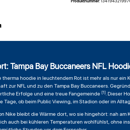
Produktnummer:
134194321997
n
ort: Tampa Bay Buccaneers NFL Hoodi
e
therma
hoodie
in leuchtendem Rot ist mehr als nur ein K
aft zur NFL und zu den Tampa Bay Buccaneers. Gegründe
[1]
ortliche Erfolge und eine treue Fangemeinde
. Dieser H
te Tage, ob beim Public Viewing, im Stadion oder im Alltag
n Nike bleibt die Wärme dort, wo sie hingehört: nah am 
dich auch bei kühleren Temperaturen wohlfühlst, ohne in
emütliche Stunden vor dem Fernseher.