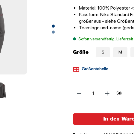
Material: 100% Polyester
Passform: Nike Standard Fit
größer aus - siehe Größen
Teamlogo und-name (gedr
Sofort versandfertig, Lieferzei
Größe
S
M
Größentabelle
Anzahl
Stk
In den War