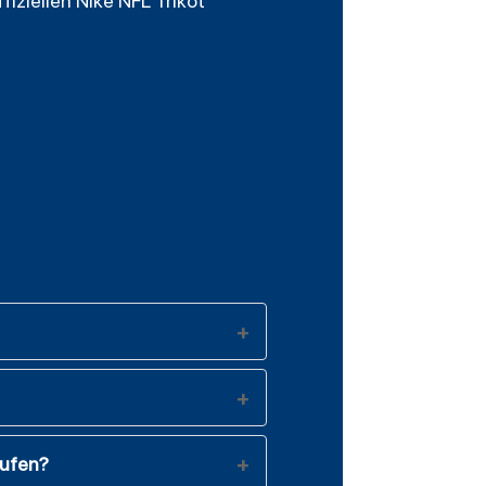
iziellen Nike NFL Trikot
aufen?