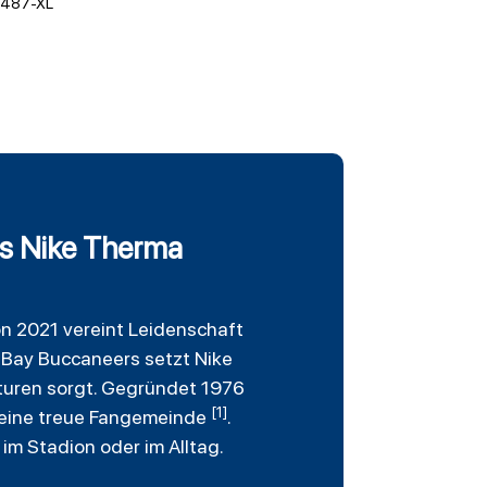
487-XL
rs Nike Therma
on 2021 vereint Leidenschaft
a Bay Buccaneers setzt Nike
turen sorgt. Gegründet 1976
[1]
nd eine treue Fangemeinde
.
im Stadion oder im Alltag.