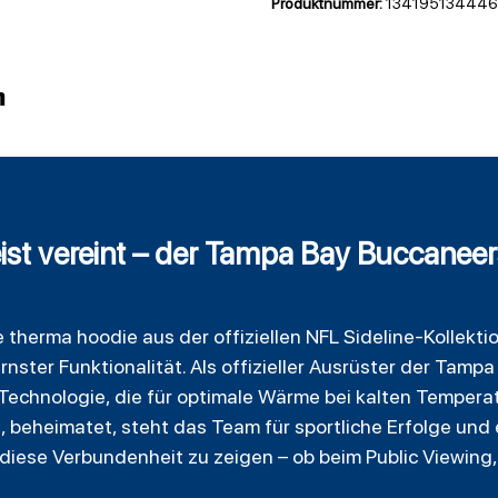
Produktnummer:
134195134446
n
st vereint – der Tampa Bay Buccanee
 therma hoodie aus der offiziellen NFL Sideline-Kollekti
nster Funktionalität. Als offizieller Ausrüster der Tamp
Technologie, die für optimale Wärme bei kalten Tempera
da, beheimatet, steht das Team für sportliche Erfolge u
 diese Verbundenheit zu zeigen – ob beim Public Viewing, 