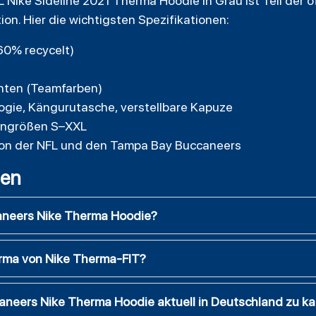
ike Sideline 2021 Therma Hoodie in Grau ist Teil der off
n. Hier die wichtigsten Spezifikationen:
60% recycelt)
enten (Teamfarben)
gie, Kängurutasche, verstellbare Kapuze
rengrößen S–XXL
rt von der NFL und den Tampa Bay Buccaneers
gen
aneers Nike Therma Hoodie?
erma von Nike Therma-FIT?
aneers Nike Therma Hoodie aktuell in Deutschland zu k