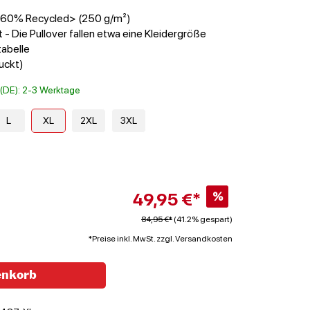
 <60% Recycled> (250 g/m²)
 - Die Pullover fallen etwa eine Kleidergröße
tabelle
uckt)
t (DE): 2-3 Werktage
L
XL
2XL
3XL
49,95 €*
%
84,95 €*
(41.2% gespart)
*Preise inkl. MwSt. zzgl. Versandkosten
enkorb