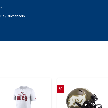
es
 Bay Buccaneers
%