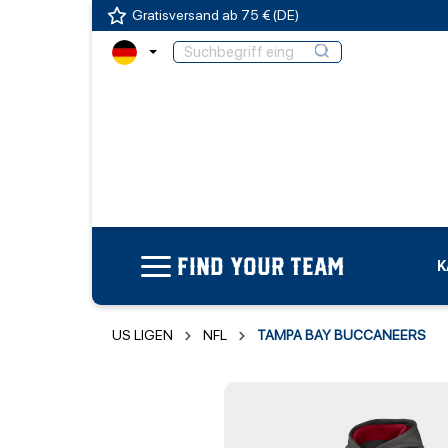
Gratisversand ab 75 € (DE)
FIND YOUR TEAM
K
US LIGEN
NFL
TAMPA BAY BUCCANEERS