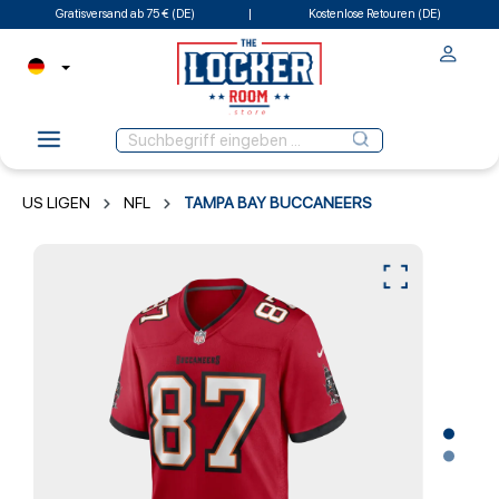
Gratisversand ab 75 € (DE)
Kostenlose Retouren (DE)
US LIGEN
NFL
TAMPA BAY BUCCANEERS