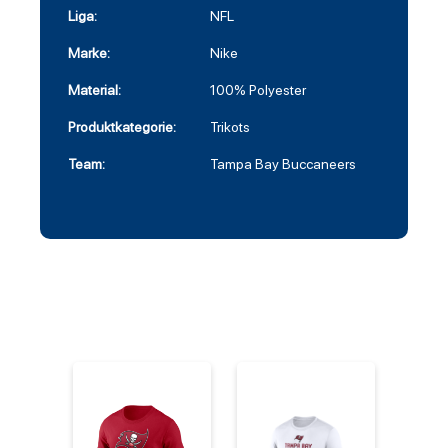
Liga:
NFL
Marke:
Nike
Material:
100% Polyester
Produktkategorie:
Trikots
Team:
Tampa Bay Buccaneers
%