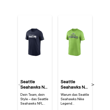
%
Seattle
Seattle
Seat
Previous
Next
Seahawks NFL
Seahawks NFL
Sea
Nike Essential
Nike Legend
Ridd
Dein Team, dein
Warum das Seattle
Ein S
Logo T-Shirt
Community
Salu
Style – das Seattle
Seahawks Nike
Seah
Navy
Performance
Serv
Seahawks NFL
Legend
Gesch
Nike Essential
Community T-Shirt
Mini-
T-Shirt Grün
Spee