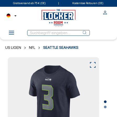
Gratisversand ab 75 € (DE)
Kostenlose Retouren (DE)
US LIGEN
NFL
SEATTLE SEAHAWKS