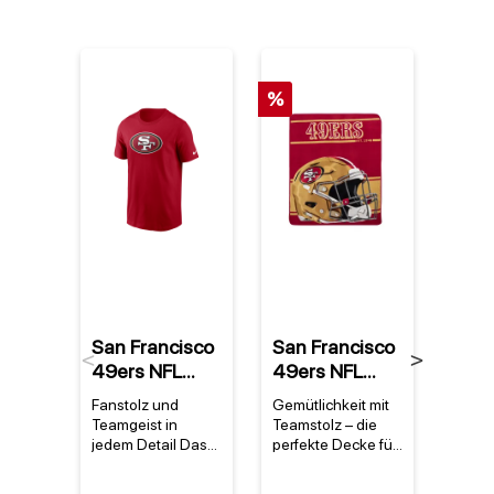
%
%
San Francisco
San Francisco
San 
Previous
Next
49ers NFL
49ers NFL
49er
Nike Essential
Super Plush
Supe
Fanstolz und
Gemütlichkeit mit
Warum
Logo T-Shirt
Run Decke
Run
Teamgeist in
Teamstolz – die
Franc
Rot
jedem Detail Das
perfekte Decke für
NFL D
San Francisco
49ers-Fans Die
Muss 
49ers Nike
San Francisco
istDi