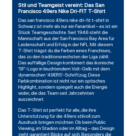
Stil und Teamgeist vereint: Das San
Francisco 49ers Nike Dri-FIT T-Shirt
Das
san francisco 49ers
nike dri-fit t-shirt in
Schwarz
ist mehr als nur ein Fanartikel – es ist ein
Stück Teamgeschichte. Seit 1946 steht die
Mannschaft aus der San Francisco Bay Area für
Leidenschaft und Erfolg in der NFL. Mit diesem
T-Shirt trägst du die Farben eines Franchises,
das zu den traditionsreichsten der Liga zählt.
Das auffällige Design kombiniert das ikonische
'SF'-Logo in leuchtendem Volt-Gelb mit dem
dynamischen '49ERS'-Schriftzug. Diese
Farbkombination ist nicht nur ein optisches
Highlight, sondern spiegelt auch die Energie
wider, die das Team seit Jahrzehnten
auszeichnet.
Das T-Shirt ist perfekt für alle, die ihre
Unterstützung für die 49ers stilvoll zum
Ausdruck bringen möchten. Ob beim Public
Viewing, im Stadion oder im Alltag – das Design
zieht garantiert Blicke auf sich. Besonders die