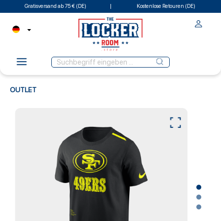
Gratisversand ab 75 € (DE)
Kostenlose Retouren (DE)
OUTLET