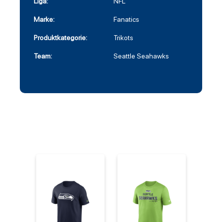
Liga:
NFL
Marke:
Fanatics
Produktkategorie:
Trikots
Team:
Seattle Seahawks
%