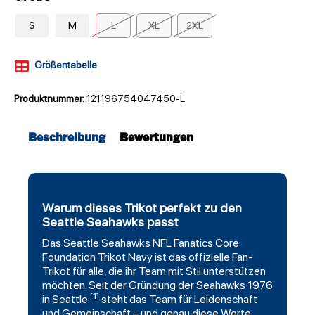
S
M
L
XL
2XL
Größentabelle
Produktnummer:
121196754047450-L
Beschreibung
Bewertungen
Warum dieses Trikot perfekt zu den
Seattle Seahawks passt
Das
Seattle Seahawks
NFL
Fanatics
Core
Foundation Trikot Navy ist das offizielle Fan-
Trikot für alle, die ihr Team mit Stil unterstützen
möchten. Seit der Gründung der Seahawks 1976
[1]
in Seattle
steht das Team für Leidenschaft
und Gemeinschaft – und genau diese Werte