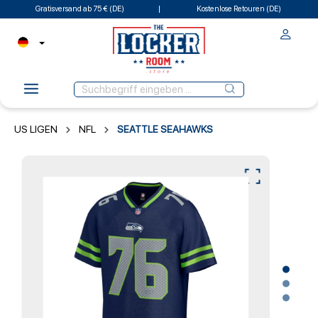
Gratisversand ab 75 € (DE)
Kostenlose Retouren (DE)
US LIGEN
NFL
SEATTLE SEAHAWKS