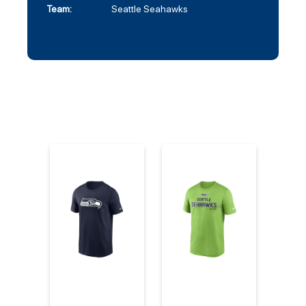
Team:
Seattle Seahawks
%