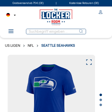
Gratisversand ab 75 € (DE)
Kostenlose Retouren (DE)
US LIGEN
NFL
SEATTLE SEAHAWKS