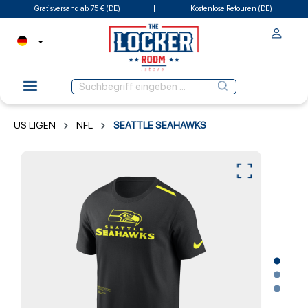
Gratisversand ab 75 € (DE)
Kostenlose Retouren (DE)
US LIGEN
NFL
SEATTLE SEAHAWKS