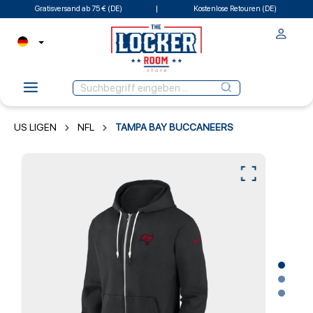
Gratisversand ab 75 € (DE)
Kostenlose Retouren (DE)
US LIGEN
NFL
TAMPA BAY BUCCANEERS