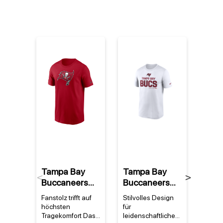
%
Tampa Bay
Tampa Bay
Tam
Previous
Next
Buccaneers
Buccaneers
Buc
NFL Nike
NFL Nike
NFL 
Fanstolz trifft auf
Stilvolles Design
Ein S
Essential Logo
Legend
2022
höchsten
für
Bay B
T-Shirt Rot
Community
Serv
Tragekomfort Das
leidenschaftliche
Gesch