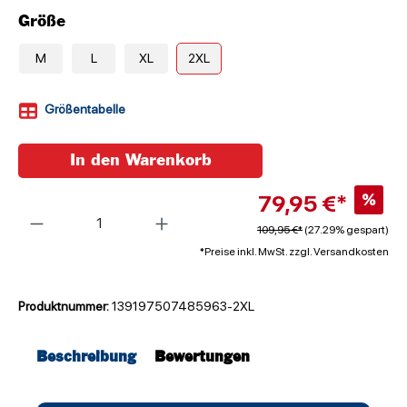
Größe
M
L
XL
2XL
Größentabelle
In den Warenkorb
79,95 €*
%
Anzahl
109,95 €*
(27.29% gespart)
*Preise inkl. MwSt. zzgl. Versandkosten
Produktnummer:
139197507485963-2XL
Beschreibung
Bewertungen