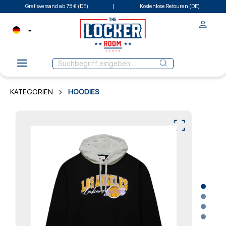
Gratisversand ab 75 € (DE)
Kostenlose Retouren (DE)
KATEGORIEN
HOODIES