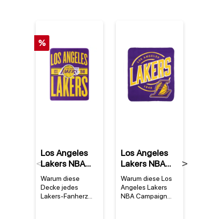
%
%
Los Angeles
Los Angeles
Denn
Lakers NBA
Lakers NBA
Rod
Previous
Next
Super Plush
Campaign
Los 
Warum diese
Warum diese Los
Warum
Clear Out
Fleece Decke
Lake
Decke jedes
Angeles Lakers
Trikot
Decke
Mitc
Lakers-Fanherz
NBA Campaign
Homm
höher schlagen
Fleece Decke ein
legend
Nes
lässtDie Los
Muss für jeden Fan
Das D
Trop