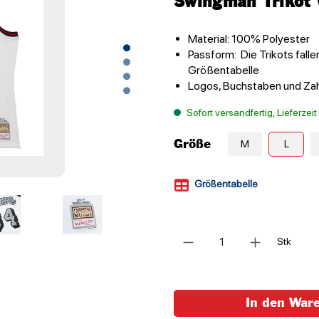
Swingman Trikot 
Material: 100% Polyester
Passform: Die Trikots falle
Größentabelle
Logos, Buchstaben und Zah
Sofort versandfertig, Lieferzei
Größe
M
L
Größentabelle
Anzahl
Stk
In den War