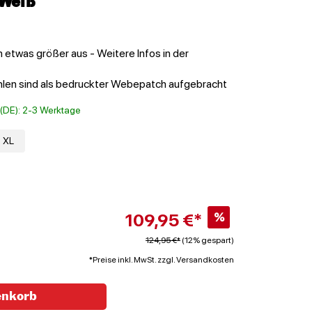
Weiß
n etwas größer aus - Weitere Infos in der
len sind als bedruckter Webepatch aufgebracht
t (DE): 2-3 Werktage
XL
109,95 €*
%
124,95 €*
(12% gespart)
*Preise inkl. MwSt. zzgl. Versandkosten
enkorb