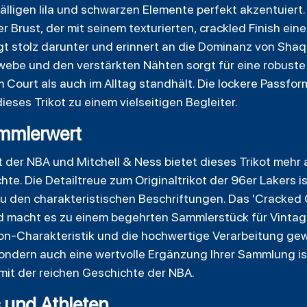
älligen lila und schwarzen Elemente perfekt akzentuiert
r Brust, der mit seinem texturierten, crackled Finish ein
t stolz darunter und erinnert an die Dominanz von Shaqu
be und den verstärkten Nähten sorgt für eine robuste 
Court als auch im Alltag standhält. Die lockere Passfo
ses Trikot zu einem vielseitigen Begleiter.
ammlerwert
ukt der NBA und Mitchell & Ness bietet dieses Trikot mehr 
chte. Die Detailtreue zum Originaltrikot der 96er Lakers 
u den charakteristischen Beschriftungen. Das 'Cracked
d macht es zu einem begehrten Sammlerstück für Vintag
ion-Charakteristik und die hochwertige Verarbeitung gew
sondern auch eine wertvolle Ergänzung Ihrer Sammlung ist
mit der reichen Geschichte der NBA.
ns und Athleten