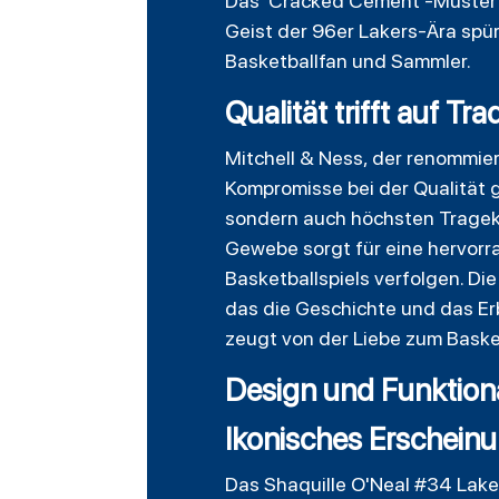
Das 'Cracked Cement'-Muster d
Geist der 96er Lakers-Ära spür
Basketballfan und Sammler.
Qualität trifft auf Tra
Mitchell & Ness, der renommier
Kompromisse bei der Qualität g
sondern auch höchsten Trageko
Gewebe sorgt für eine hervorr
Basketballspiels verfolgen. Die
das die Geschichte und das Erb
zeugt von der Liebe zum Basket
Design und Funktiona
Ikonisches Erschein
Das Shaquille O'Neal #34 Laker