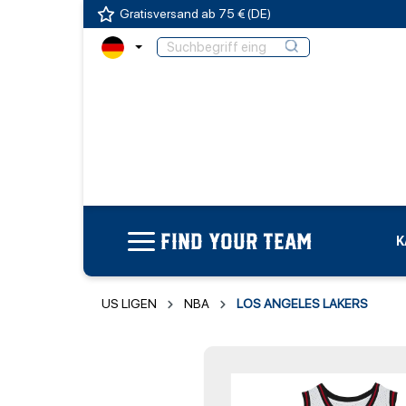
Gratisversand ab 75 € (DE)
FIND YOUR TEAM
K
US LIGEN
NBA
LOS ANGELES LAKERS