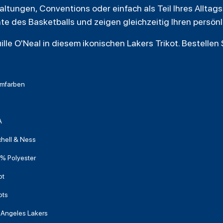
ltungen, Conventions oder einfach als Teil Ihres Alltags
hte des Basketballs und zeigen gleichzeitig Ihren persönli
le O'Neal in diesem ikonischen Lakers Trikot. Bestellen S
mfarben
A
chell & Ness
% Polyester
ot
ots
 Angeles Lakers