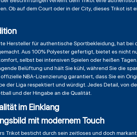
er Beschriftungen verleiht dem Trikot eine authentisch
en. Ob auf dem Court oder in der City, dieses Trikot ist 
dition
te Hersteller für authentische Sportbekleidung, hat bei
emacht. Aus 100% Polyester gefertigt, bietet es nicht n
mfort, selbst bei intensiven Spielen oder heißen Tage
agende Belüftung und hält Sie kühl, während Sie die s
 offizielle NBA-Lizenzierung garantiert, dass Sie ein Ori
e der Liga respektiert und würdigt. Jedes Detail, von d
ball und der Hingabe an die Qualität.
lität im Einklang
ungsbild mit modernem Touch
s Trikot besticht durch sein zeitloses und doch markant