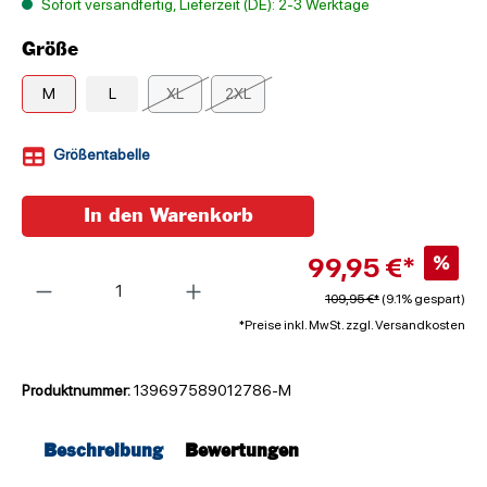
Sofort versandfertig, Lieferzeit (DE): 2-3 Werktage
Größe
M
L
XL
2XL
Größentabelle
In den Warenkorb
99,95 €*
%
Anzahl
109,95 €*
(9.1% gespart)
*Preise inkl. MwSt. zzgl. Versandkosten
Produktnummer:
139697589012786-M
Beschreibung
Bewertungen