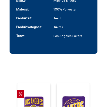
Marke:
Mitchell & Ness
Material:
100% Polyester
Produktart:
Trikot
Produktkategorie:
Trikots
Team:
Los Angeles Lakers
%
%