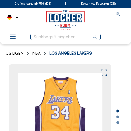
Gratisversand ab 75 € (DE)
Kostenlose Retouren (DE)
US LIGEN
NBA
LOS ANGELES LAKERS