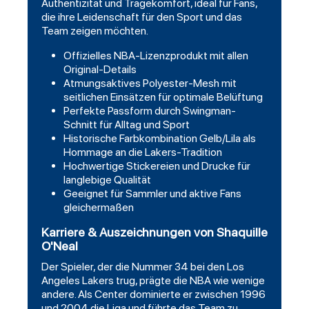
Authentizität und Tragekomfort, ideal für Fans,
die ihre Leidenschaft für den Sport und das
Team zeigen möchten.
Offizielles NBA-Lizenzprodukt mit allen
Original-Details
Atmungsaktives Polyester-Mesh mit
seitlichen Einsätzen für optimale Belüftung
Perfekte Passform durch Swingman-
Schnitt für Alltag und Sport
Historische Farbkombination Gelb/Lila als
Hommage an die Lakers-Tradition
Hochwertige Stickereien und Drucke für
langlebige Qualität
Geeignet für Sammler und aktive Fans
gleichermaßen
Karriere & Auszeichnungen von Shaquille
O'Neal
Der Spieler, der die Nummer 34 bei den Los
Angeles Lakers trug, prägte die NBA wie wenige
andere. Als Center dominierte er zwischen 1996
und 2004 die Liga und führte das Team zu