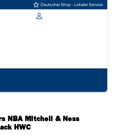
Deutscher Shop - Lokaler Service
rs NBA Mitchell & Ness
back HWC