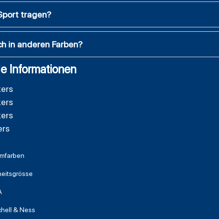
Sport tragen?
ch in anderen Farben?
e Informationen
kers
kers
kers
ers
mfarben
heitsgrösse
A
chell & Ness