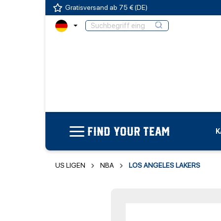
Gratisversand ab 75 € (DE)
FIND YOUR TEAM
K
US LIGEN
NBA
LOS ANGELES LAKERS