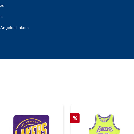
ze
ps
 Angeles Lakers
%