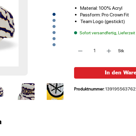
Material: 100% Acryl
Passform: Pro Crown Fit
Team Logo (gestickt)
Sofort versandfertig, Lieferzei
Anzahl
Stk
In den War
Produktnummer:
139195563762
n