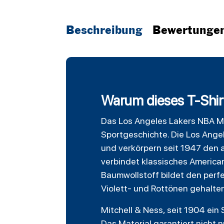
Beschreibung
Bewertunge
Warum dieses T-Shirt
Das
Los Angeles Lakers
NBA Mit
Sportgeschichte. Die Los Ange
und verkörpern seit 1947 den am
verbindet klassisches America
Baumwollstoff bildet den perf
Violett- und Rottönen gehalten
Mitchell & Ness, seit 1904 ei
Das Material garantiert nicht