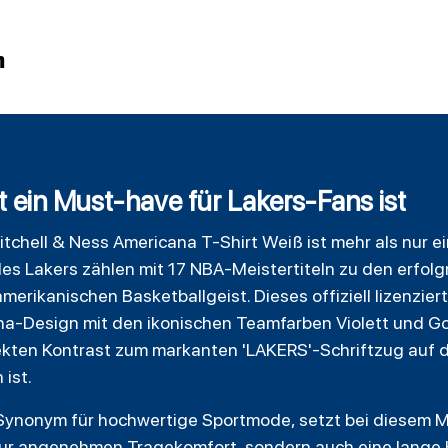
n
 ein Must-have für Lakers-Fans ist
chell & Ness Americana T-Shirt Weiß ist mehr als nur ein 
les Lakers zählen mit 17 NBA-Meistertiteln zu den erfol
erikanischen Basketballgeist. Dieses offiziell lizenzier
na-Design mit den ikonischen Teamfarben Violett und G
ekten Kontrast zum markanten 'LAKERS'-Schriftzug auf de
 ist.
n Synonym für hochwertige Sportmode, setzt bei diesem 
 nur angenehmen Tragekomfort, sondern auch eine lange H