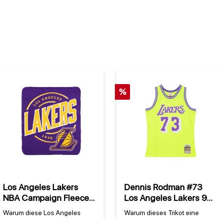
%
Los Angeles Lakers
Dennis Rodman #73
NBA Campaign Fleece
Los Angeles Lakers 98
Decke
NBA Mitchell & Ness
Warum diese Los Angeles
Warum dieses Trikot eine