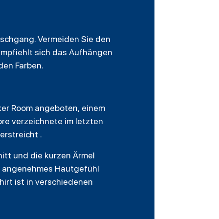
aschgang. Vermeiden Sie den
empfiehlt sich das Aufhängen
nden Farben.
cker Room angeboten, einem
ore verzeichnete im letzten
rstreicht .
itt und die kurzen Ärmel
in angenehmes Hautgefühl
irt ist in verschiedenen