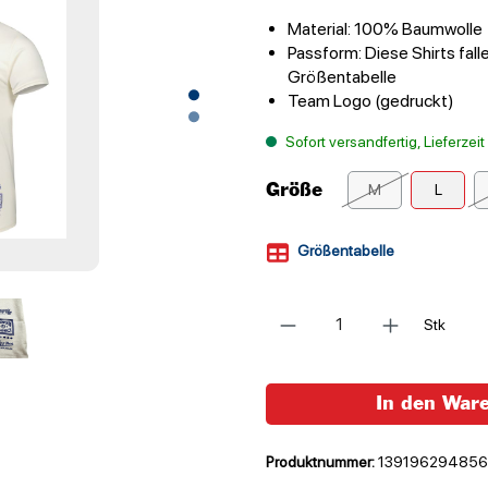
Material: 100% Baumwolle
Passform: Diese Shirts fall
Größentabelle
Team Logo (gedruckt)
Sofort versandfertig, Lieferzei
Größe
M
L
Größentabelle
Anzahl
Stk
In den War
Produktnummer:
139196294856