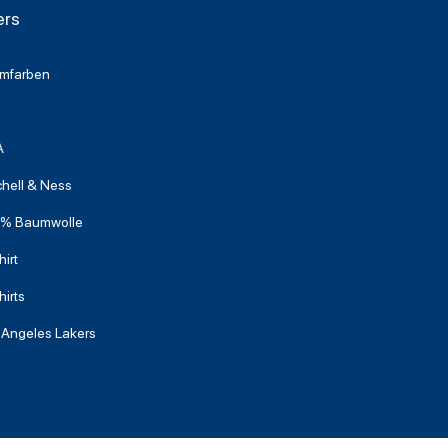
ers
mfarben
A
chell & Ness
% Baumwolle
irt
hirts
 Angeles Lakers