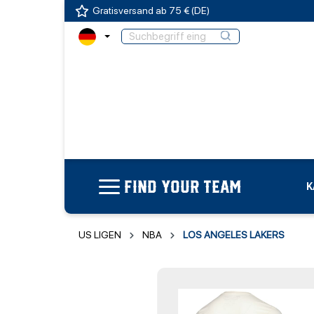
Gratisversand ab 75 € (DE)
FIND YOUR TEAM
K
US LIGEN
NBA
LOS ANGELES LAKERS