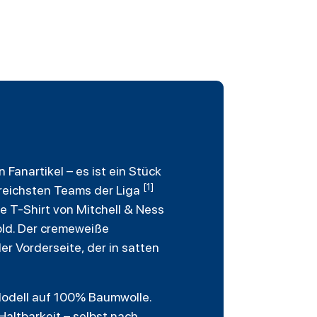
Fanartikel – es ist ein Stück
[1]
greichsten Teams der Liga
te T-Shirt von Mitchell & Ness
old. Der cremeweiße
r Vorderseite, der in satten
Modell auf 100% Baumwolle.
altbarkeit – selbst nach