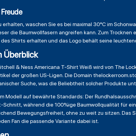
e Freude
 erhalten, waschen Sie es bei maximal 30°C im Schonw
ieser die Baumwollfasern angreifen kann. Zum Trocknen 
rm des Shirts erhalten und das Logo behält seine leuchte
m Überblick
itchell & Ness Americana T-Shirt Weiß wird von The Lo
nartikel der großen US-Ligen. Die Domain thelockerroom.st
nischer Suche, was die Beliebtheit solcher Produkte unte
sem Modell auf bewährte Standards: Der Rundhalsausschn
t-Schnitt, während die 100%ige Baumwollqualität für e
eichend Bewegungsfreiheit, ohne zu weit zu sitzen. Das Sh
jeden Fan die passende Variante dabei ist.
gen