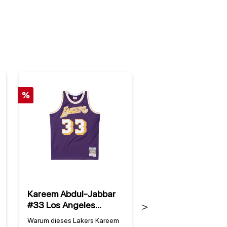
%
Kareem Abdul-Jabbar
Los Angeles Laker
#33 Los Angeles
NBA Mitchell & Ne
Next
Lakers 83 NBA Mitchell
00-03 Champs
Warum dieses Lakers Kareem
Warum diese Los Angel