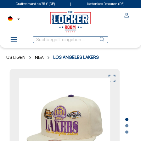
Gratisversand ab 75 € (DE)
Kostenlose Retouren (DE)
US LIGEN
NBA
LOS ANGELES LAKERS