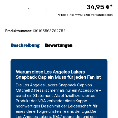
Anzahl
34,95 €*
*Preise inkl. MwSt. zzgl. Versandkosten
Produktnummer:
139195563762752
Beschreibung
Bewertungen
Warum diese Los Angeles Lakers
Snapback Cap ein Muss für jeden Fan ist
Die
Los Angeles Lakers
Snapback Cap von
Mitchell
& Ness ist mehr als nur ein Accessoire –
sie ist ein Statement. Als offiziell lizenziertes
Produkt der NBA verbindet diese Kappe
hochwertiges Design mit der Leidenschaft für
eines der erfolgreichsten Teams der Liga. Die
Los Angeles Lakers, 1947 gegründet und seit