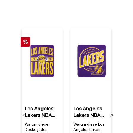
%
%
Los Angeles
Los Angeles
Denn
Lakers NBA
Lakers NBA
Rod
Previous
Next
Super Plush
Campaign
Los 
Warum diese
Warum diese Los
Warum
Clear Out
Fleece Decke
Lake
Decke jedes
Angeles Lakers
Trikot